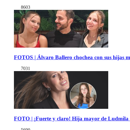
8603
FOTOS | Álvaro Ballero chochea con sus hijas ma
7031
FOTO | ¡Fuerte y claro! Hija mayor de Ludmila 
5690