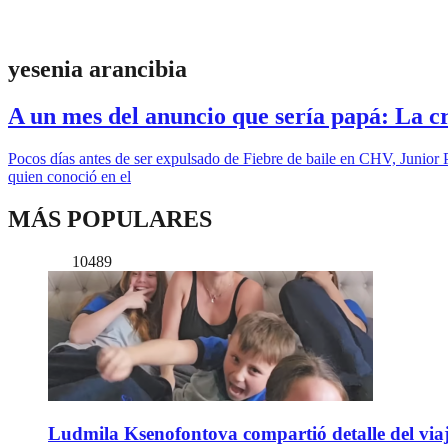
yesenia arancibia
A un mes del anuncio que sería papá: La c
Pocos días antes de ser expulsado de Fiebre de baile en CHV, Junior 
quien conoció en el
MÁS POPULARES
10489
Ludmila Ksenofontova compartió detalle del viaj