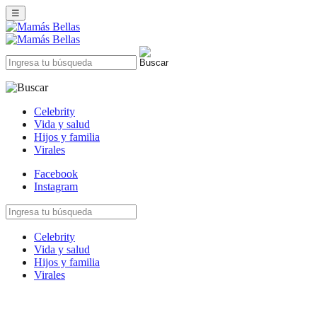
☰
Celebrity
Vida y salud
Hijos y familia
Virales
Facebook
Instagram
Celebrity
Vida y salud
Hijos y familia
Virales