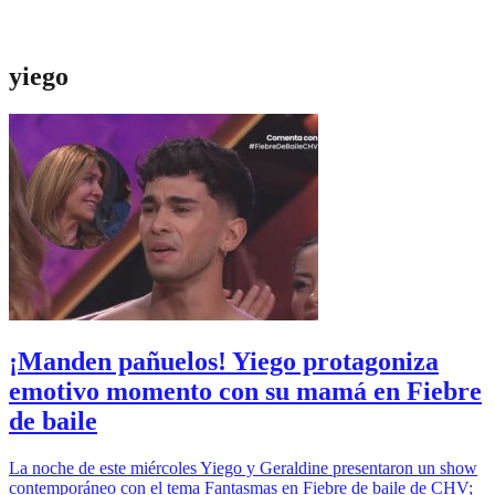
yiego
¡Manden pañuelos! Yiego protagoniza
emotivo momento con su mamá en Fiebre
de baile
La noche de este miércoles Yiego y Geraldine presentaron un show
contemporáneo con el tema Fantasmas en Fiebre de baile de CHV;