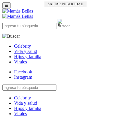
SALTAR PUBLICIDAD
☰
Celebrity
Vida y salud
Hijos y familia
Virales
Facebook
Instagram
Celebrity
Vida y salud
Hijos y familia
Virales