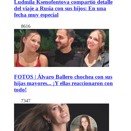
Ludmila Ksenofontova compartió detalle
del viaje a Rusia con sus hijos: En una
fecha muy especial
8616
FOTOS | Álvaro Ballero chochea con sus
hijas mayores... ¡Y ellas reaccionaron con
todo!
7347