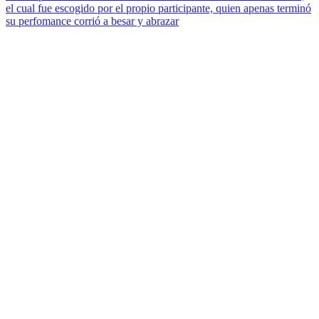
el cual fue escogido por el propio participante, quien apenas terminó
su perfomance corrió a besar y abrazar