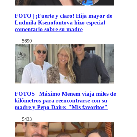
FOTO | ¡Fuerte y claro! Hija mayor de
Ludmila Ksenofontova hizo especial
comentario sobre su madre
5690
FOTOS | Máximo Menem viaja miles de
kilómetros para reencontrarse con su
madre y Pepo Daire: "Mis favoritos"
5433