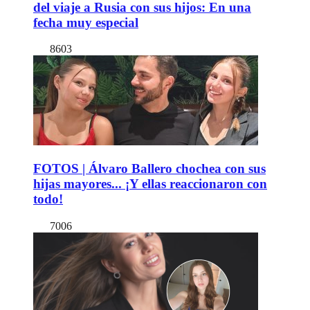
del viaje a Rusia con sus hijos: En una
fecha muy especial
8603
FOTOS | Álvaro Ballero chochea con sus
hijas mayores... ¡Y ellas reaccionaron con
todo!
7006