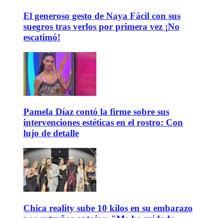
El generoso gesto de Naya Fácil con sus
suegros tras verlos por primera vez ¡No
escatimó!
Pamela Díaz contó la firme sobre sus
intervenciones estéticas en el rostro: Con
lujo de detalle
Chica reality sube 10 kilos en su embarazo