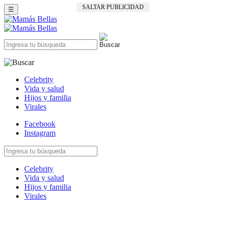
SALTAR PUBLICIDAD
☰
Celebrity
Vida y salud
Hijos y familia
Virales
Facebook
Instagram
Celebrity
Vida y salud
Hijos y familia
Virales