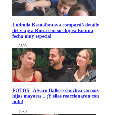
Ludmila Ksenofontova compartió detalle
del viaje a Rusia con sus hijos: En una
fecha muy especial
8603
FOTOS | Álvaro Ballero chochea con sus
hijas mayores... ¡Y ellas reaccionaron con
todo!
7030