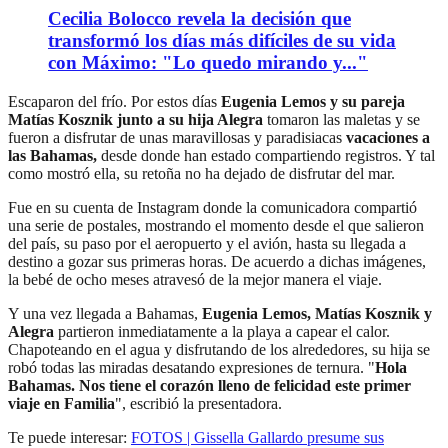
Cecilia Bolocco revela la decisión que
transformó los días más difíciles de su vida
con Máximo: "Lo quedo mirando y..."
Escaparon del frío. Por estos días
Eugenia Lemos y su pareja
Matías Kosznik junto a su hija Alegra
tomaron las maletas y se
fueron a disfrutar de unas maravillosas y paradisiacas
vacaciones a
las Bahamas,
desde donde han estado compartiendo registros. Y tal
como mostró ella, su retoña no ha dejado de disfrutar del mar.
Fue en su cuenta de Instagram donde la comunicadora compartió
una serie de postales, mostrando el momento desde el que salieron
del país, su paso por el aeropuerto y el avión, hasta su llegada a
destino a gozar sus primeras horas. De acuerdo a dichas imágenes,
la bebé de ocho meses atravesó de la mejor manera el viaje.
Y una vez llegada a Bahamas,
Eugenia Lemos, Matías Kosznik y
Alegra
partieron inmediatamente a la playa a capear el calor.
Chapoteando en el agua y disfrutando de los alrededores, su hija se
robó todas las miradas desatando expresiones de ternura. "
Hola
Bahamas. Nos tiene el corazón lleno de felicidad este primer
viaje en Familia
", escribió la presentadora.
Te puede interesar:
FOTOS | Gissella Gallardo presume sus