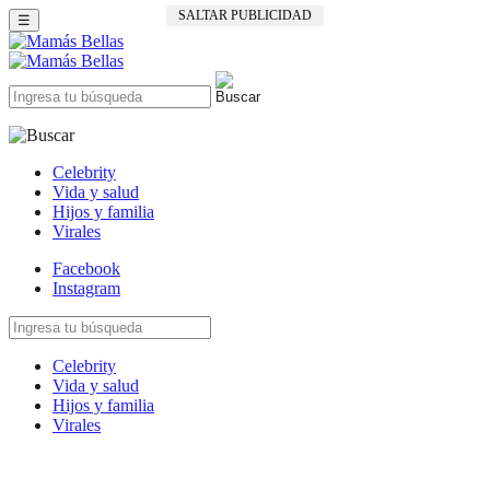
SALTAR PUBLICIDAD
☰
Celebrity
Vida y salud
Hijos y familia
Virales
Facebook
Instagram
Celebrity
Vida y salud
Hijos y familia
Virales