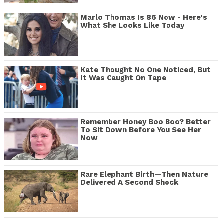
Marlo Thomas Is 86 Now - Here's
What She Looks Like Today
Kate Thought No One Noticed, But
It Was Caught On Tape
Remember Honey Boo Boo? Better
To Sit Down Before You See Her
Now
Rare Elephant Birth—Then Nature
Delivered A Second Shock