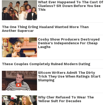
What Ever Happened To The Cast Of
Clueless? Sit Down Before You See
This
The One Thing Erling Haaland Wanted More Than
Another Supercar
Cosby Show Producers Destroyed
Denise's Independence For Cheap
Laughs
These Couples Completely Ruined Modern Dating
Sitcom Writers Admit The Dirty
Trick They Use When Ratings Start
Slumping
Why Cher Refused To Wear The
Yellow Suit For Decades