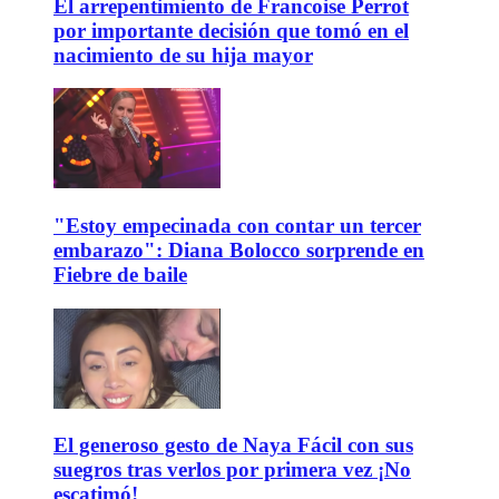
El arrepentimiento de Francoise Perrot
por importante decisión que tomó en el
nacimiento de su hija mayor
"Estoy empecinada con contar un tercer
embarazo": Diana Bolocco sorprende en
Fiebre de baile
El generoso gesto de Naya Fácil con sus
suegros tras verlos por primera vez ¡No
escatimó!