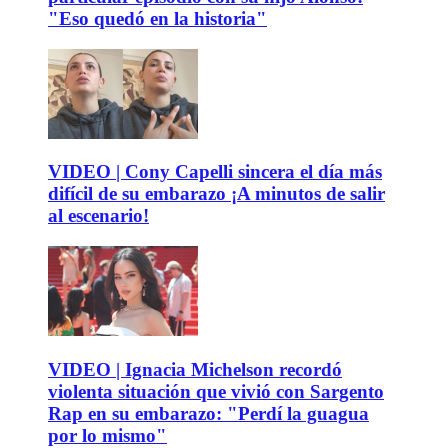
"Eso quedó en la historia"
VIDEO | Cony Capelli sincera el día más
difícil de su embarazo ¡A minutos de salir
al escenario!
VIDEO | Ignacia Michelson recordó
violenta situación que vivió con Sargento
Rap en su embarazo: "Perdí la guagua
por lo mismo"