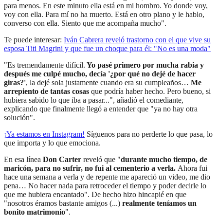
para menos. En este minuto ella está en mi hombro. Yo donde voy,
voy con ella. Para mí no ha muerto. Está en otro plano y le hablo,
converso con ella. Siento que me acompaña mucho".
Te puede interesar:
Iván Cabrera reveló trastorno con el que vive su
esposa Titi Magrini y que fue un choque para él: "No es una moda"
"Es tremendamente difícil.
Yo pasé primero por mucha rabia y
después me culpé mucho, decía '¿por qué no dejé de hacer
giras?'
, la dejé sola justamente cuando era su cumpleaños…
Me
arrepiento de tantas cosas
que podría haber hecho. Pero bueno, si
hubiera sabido lo que iba a pasar...", añadió el comediante,
explicando que finalmente llegó a entender que "ya no hay otra
solución".
¡Ya estamos en
Instagram
!
Síguenos para no perderte lo que pasa, lo
que importa y lo que emociona.
En esa línea
Don Carter
reveló que "
durante mucho tiempo, de
maricón, para no sufrir, no fui al cementerio a verla.
Ahora fui
hace una semana a verla y de repente me apareció un video, me dio
pena… No hacer nada para retroceder el tiempo y poder decirle lo
que me hubiera encantado". De hecho hizo hincapié en que
"nosotros éramos bastante amigos (...)
realmente teníamos un
bonito matrimonio
".