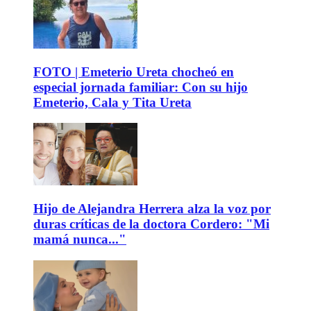
FOTO | Emeterio Ureta chocheó en
especial jornada familiar: Con su hijo
Emeterio, Cala y Tita Ureta
Hijo de Alejandra Herrera alza la voz por
duras críticas de la doctora Cordero: "Mi
mamá nunca..."