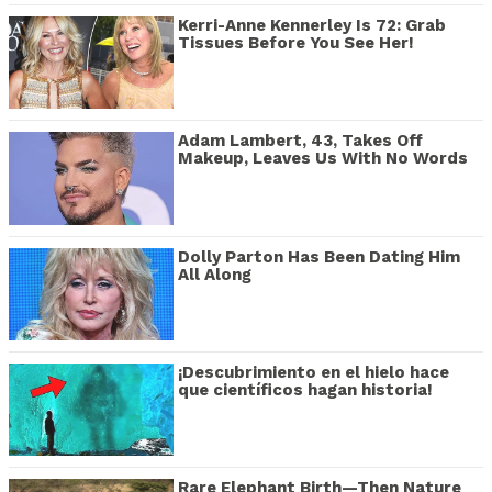
Kerri-Anne Kennerley Is 72: Grab
Tissues Before You See Her!
Adam Lambert, 43, Takes Off
Makeup, Leaves Us With No Words
Dolly Parton Has Been Dating Him
All Along
¡Descubrimiento en el hielo hace
que científicos hagan historia!
Rare Elephant Birth—Then Nature