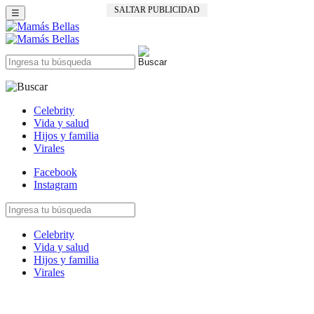
SALTAR PUBLICIDAD
☰
Celebrity
Vida y salud
Hijos y familia
Virales
Facebook
Instagram
Celebrity
Vida y salud
Hijos y familia
Virales