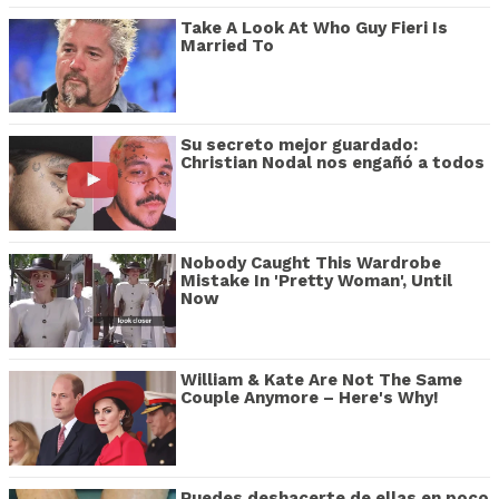
Take A Look At Who Guy Fieri Is
Married To
Su secreto mejor guardado:
Christian Nodal nos engañó a todos
Nobody Caught This Wardrobe
Mistake In 'Pretty Woman', Until
Now
William & Kate Are Not The Same
Couple Anymore – Here's Why!
Puedes deshacerte de ellas en poco