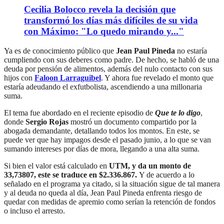
Cecilia Bolocco revela la decisión que
transformó los días más difíciles de su vida
con Máximo: "Lo quedo mirando y..."
Ya es de conocimiento público que
Jean Paul Pineda
no estaría
cumpliendo con sus deberes como padre. De hecho, se habló de una
deuda por pensión de alimentos, además del nulo contacto con sus
hijos con
Faloon Larraguibel
. Y ahora fue revelado el monto que
estaría adeudando el exfutbolista, ascendiendo a una millonaria
suma.
El tema fue abordado en el reciente episodio de
Que te lo dig
o
,
donde
Sergio Rojas
mostró un documento compartido por la
abogada demandante, detallando todos los montos. En este, se
puede ver que hay impagos desde el pasado junio, a lo que se van
sumando intereses por días de mora, llegando a una alta suma.
Si bien el valor está calculado en
UTM, y da un monto de
33,73807, este se traduce en $2.336.867.
Y de acuerdo a lo
señalado en el programa ya citado, si la situación sigue de tal manera
y al deuda no queda al día, Jean Paul Pineda enfrenta riesgo de
quedar con medidas de apremio como serían la retención de fondos
o incluso el arresto.