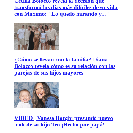
Cecilia Bolocco revela la decisión que
transformó los días más difíciles de su vida
con Máximo: "Lo quedo mirando y..."
¿Cómo se llevan con la familia? Diana
Bolocco revela cómo es su relación con las
parejas de sus hijos mayores
VIDEO | Vanesa Borghi presumió nuevo
look de su hijo Teo ¡Hecho por papá!