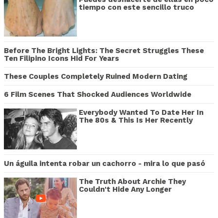
tiempo con este sencillo truco
Before The Bright Lights: The Secret Struggles These
Ten Filipino Icons Hid For Years
These Couples Completely Ruined Modern Dating
6 Film Scenes That Shocked Audiences Worldwide
Everybody Wanted To Date Her In
The 80s & This Is Her Recently
Un águila intenta robar un cachorro - mira lo que pasó
The Truth About Archie They
Couldn't Hide Any Longer