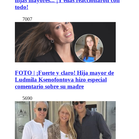
hijas mayores... ¡Y ellas reaccionaron con
todo!
7007
FOTO | ¡Fuerte y claro! Hija mayor de
Ludmila Ksenofontova hizo especial
comentario sobre su madre
5690