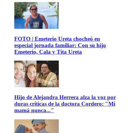
FOTO | Emeterio Ureta chocheó en
especial jornada familiar: Con su hijo
Emeterio, Cala y Tita Ureta
Hijo de Alejandra Herrera alza la voz por
duras críticas de la doctora Cordero: "Mi
mamá nunca..."