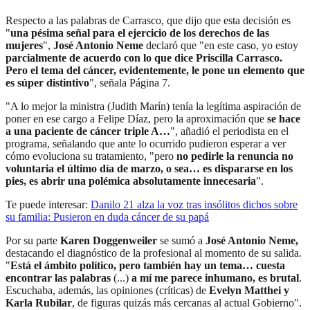
Respecto a las palabras de Carrasco, que dijo que esta decisión es
"
una pésima señal para el ejercicio de los derechos de las
mujeres
",
José Antonio Neme
declaró que "en este caso, yo estoy
parcialmente de acuerdo con lo que dice Priscilla Carrasco.
Pero el tema del cáncer, evidentemente, le pone un elemento que
es súper distintivo
", señala Página 7.
"A lo mejor la ministra (Judith Marín) tenía la legítima aspiración de
poner en ese cargo a Felipe Díaz, pero la aproximación que
se hace
a una paciente de cáncer triple A…
", añadió el periodista en el
programa, señalando que ante lo ocurrido pudieron esperar a ver
cómo evoluciona su tratamiento, "pero
no pedirle la renuncia no
voluntaria el último día de marzo, o sea… es dispararse en los
pies, es abrir una polémica absolutamente innecesaria
".
Te puede interesar:
Danilo 21 alza la voz tras insólitos dichos sobre
su familia: Pusieron en duda cáncer de su papá
Por su parte
Karen Doggenweiler
se sumó a
José Antonio Neme,
destacando el diagnóstico de la profesional al momento de su salida.
"
Está el ámbito político, pero también hay un tema… cuesta
encontrar las palabras
(...)
a mí me parece inhumano, es brutal
.
Escuchaba, además, las opiniones (críticas) de
Evelyn Matthei y
Karla Rubilar
, de figuras quizás más cercanas al actual Gobierno".