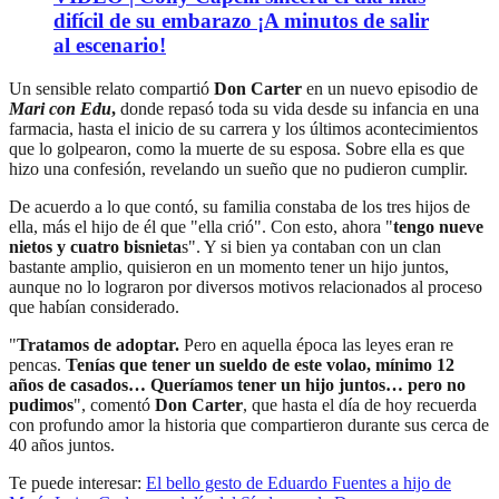
difícil de su embarazo ¡A minutos de salir
al escenario!
Un sensible relato compartió
Don Carter
en un nuevo episodio de
Mari con Edu
,
donde repasó toda su vida desde su infancia en una
farmacia, hasta el inicio de su carrera y los últimos acontecimientos
que lo golpearon, como la muerte de su esposa. Sobre ella es que
hizo una confesión, revelando un sueño que no pudieron cumplir.
De acuerdo a lo que contó, su familia constaba de los tres hijos de
ella, más el hijo de él que "ella crió". Con esto, ahora "
tengo nueve
nietos y cuatro bisnieta
s". Y si bien ya contaban con un clan
bastante amplio, quisieron en un momento tener un hijo juntos,
aunque no lo lograron por diversos motivos relacionados al proceso
que habían considerado.
"
Tratamos de adoptar.
Pero en aquella época las leyes eran re
pencas.
Tenías que tener un sueldo de este volao, mínimo 12
años de casados… Queríamos tener un hijo juntos… pero no
pudimos
", comentó
Don Carter
, que hasta el día de hoy recuerda
con profundo amor la historia que compartieron durante sus cerca de
40 años juntos.
Te puede interesar:
El bello gesto de Eduardo Fuentes a hijo de