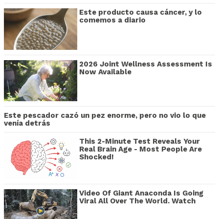
Este producto causa cáncer, y lo
comemos a diario
2026 Joint Wellness Assessment Is
Now Available
Este pescador cazó un pez enorme, pero no vio lo que
venía detrás
This 2-Minute Test Reveals Your
Real Brain Age - Most People Are
Shocked!
Video Of Giant Anaconda Is Going
Viral All Over The World. Watch