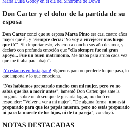
María Luisa Godoy en el día del Síndrome de Down
Don Carter y el dolor de la partida de su
esposa
Don Carter
contó que su esposa
Marta Pinto
era casi cuatro años
mayor que él, y "
siempre decía: 'Yo voy a envejecer más luego
que tú'
". Sin importar esto, vivieron a concho sus año de amor, y
declaró con profunda emoción que "
ella siempre fue mi gran
apoyo... Fue un buen matrimonio.
Me tiraba para arriba cada vez
que me tiraba para abajo".
¡Ya estamos en
Instagram
!
Síguenos para no perderte lo que pasa, lo
que importa y lo que emociona.
"
Nos habíamos preparado mucho con mi mujer, pero yo no
sabía que iba a morir antes
", lamentó Don Carter, que ante la
pregunta sobre un deseo que le gustaría lograr, no dudó en
responder: "Volver a ver a mi mujer". "De alguna forma,
uno está
preparado para que los papás mueran, pero no estás preparado
ni para la muerte de los hijos, ni de tu pareja
", concluyó.
NOTAS DESTACADAS