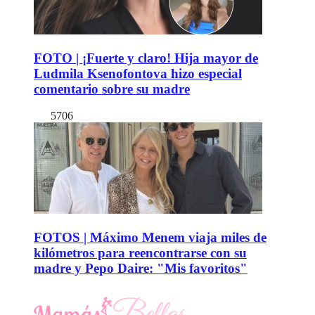
FOTO | ¡Fuerte y claro! Hija mayor de
Ludmila Ksenofontova hizo especial
comentario sobre su madre
5706
FOTOS | Máximo Menem viaja miles de
kilómetros para reencontrarse con su
madre y Pepo Daire: "Mis favoritos"