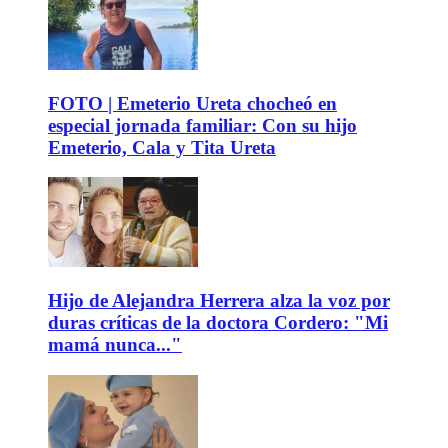
FOTO | Emeterio Ureta chocheó en
especial jornada familiar: Con su hijo
Emeterio, Cala y Tita Ureta
Hijo de Alejandra Herrera alza la voz por
duras críticas de la doctora Cordero: "Mi
mamá nunca..."