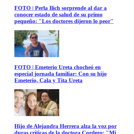
FOTO | Perla Ilich sorprende al dar a
conocer estado de salud de su primo
pequeño: "Los doctores dijeron lo peor"
FOTO | Emeterio Ureta chocheó en
especial jornada familiar: Con su hijo
Emeterio, Cala y Tita Ureta
Hijo de Alejandra Herrera alza la voz por
duras críticas de la doctora Cordero: "Mi