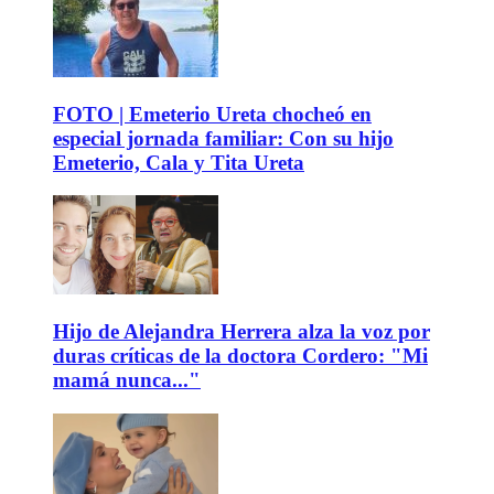
FOTO | Emeterio Ureta chocheó en
especial jornada familiar: Con su hijo
Emeterio, Cala y Tita Ureta
Hijo de Alejandra Herrera alza la voz por
duras críticas de la doctora Cordero: "Mi
mamá nunca..."