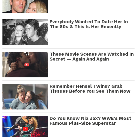
Everybody Wanted To Date Her In
The 80s & This Is Her Recently
These Movie Scenes Are Watched In
Secret — Again And Again
Remember Hensel Twins? Grab
Tissues Before You See Them Now
Do You Know Nia Jax? WWE's Most
Famous Plus-Size Superstar