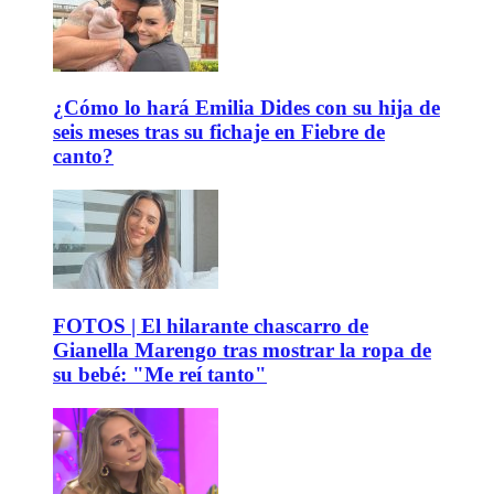
¿Cómo lo hará Emilia Dides con su hija de
seis meses tras su fichaje en Fiebre de
canto?
FOTOS | El hilarante chascarro de
Gianella Marengo tras mostrar la ropa de
su bebé: "Me reí tanto"