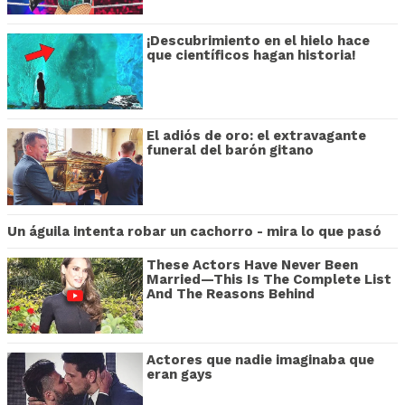
¡Descubrimiento en el hielo hace
que científicos hagan historia!
El adiós de oro: el extravagante
funeral del barón gitano
Un águila intenta robar un cachorro - mira lo que pasó
These Actors Have Never Been
Married—This Is The Complete List
And The Reasons Behind
Actores que nadie imaginaba que
eran gays