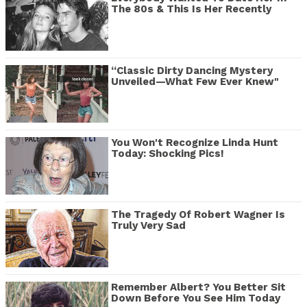
The 80s & This Is Her Recently
“Classic Dirty Dancing Mystery
Unveiled—What Few Ever Knew"
You Won't Recognize Linda Hunt
Today: Shocking Pics!
The Tragedy Of Robert Wagner Is
Truly Very Sad
Remember Albert? You Better Sit
Down Before You See Him Today