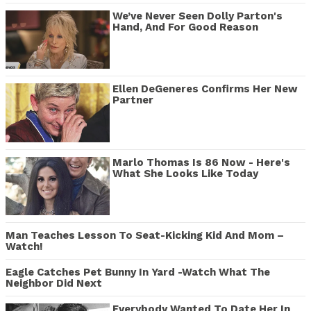
We’ve Never Seen Dolly Parton's
Hand, And For Good Reason
Ellen DeGeneres Confirms Her New
Partner
Marlo Thomas Is 86 Now - Here's
What She Looks Like Today
Man Teaches Lesson To Seat-Kicking Kid And Mom –
Watch!
Eagle Catches Pet Bunny In Yard -Watch What The
Neighbor Did Next
Everybody Wanted To Date Her In