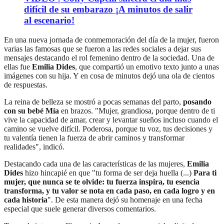
difícil de su embarazo ¡A minutos de salir
al escenario!
En una nueva jornada de conmemoración del día de la mujer, fueron
varias las famosas que se fueron a las redes sociales a dejar sus
mensajes destacando el rol femenino dentro de la sociedad. Una de
ellas fue
Emilia Dides
, que compartió un emotivo texto junto a unas
imágenes con su hija. Y en cosa de minutos dejó una ola de cientos
de respuestas.
La reina de belleza se mostró a pocas semanas del parto,
posando
con su bebé Mía
en brazos. "Mujer, grandiosa, porque dentro de ti
vive la capacidad de amar, crear y levantar sueños incluso cuando el
camino se vuelve difícil. Poderosa, porque tu voz, tus decisiones y
tu valentía tienen la fuerza de abrir caminos y transformar
realidades", indicó.
Destacando cada una de las características de las mujeres,
Emilia
Dides
hizo hincapié en que "tu forma de ser deja huella (...)
Para ti
mujer, que nunca se te olvide: tu fuerza inspira, tu esencia
transforma, y tu valor se nota en cada paso, en cada logro y en
cada historia
". De esta manera dejó su homenaje en una fecha
especial que suele generar diversos comentarios.