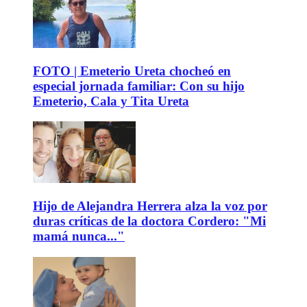
FOTO | Emeterio Ureta chocheó en
especial jornada familiar: Con su hijo
Emeterio, Cala y Tita Ureta
Hijo de Alejandra Herrera alza la voz por
duras críticas de la doctora Cordero: "Mi
mamá nunca..."