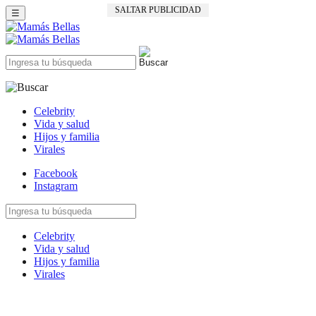
SALTAR PUBLICIDAD
☰
Celebrity
Vida y salud
Hijos y familia
Virales
Facebook
Instagram
Celebrity
Vida y salud
Hijos y familia
Virales