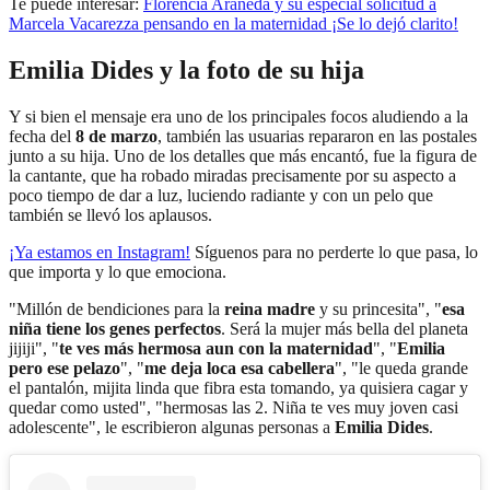
Te puede interesar:
Florencia Araneda y su especial solicitud a
Marcela Vacarezza pensando en la maternidad ¡Se lo dejó clarito!
Emilia Dides y la foto de su hija
Y si bien el mensaje era uno de los principales focos aludiendo a la
fecha del
8 de marzo
, también las usuarias repararon en las postales
junto a su hija. Uno de los detalles que más encantó, fue la figura de
la cantante, que ha robado miradas precisamente por su aspecto a
poco tiempo de dar a luz, luciendo radiante y con un pelo que
también se llevó los aplausos.
¡Ya estamos en
Instagram
!
Síguenos para no perderte lo que pasa, lo
que importa y lo que emociona.
"Millón de bendiciones para la
reina madre
y su princesita", "
esa
niña tiene los genes perfectos
. Será la mujer más bella del planeta
jijiji", "
te ves más hermosa aun con la maternidad
", "
Emilia
pero ese pelazo
", "
me deja loca esa cabellera
", "le queda grande
el pantalón, mijita linda que fibra esta tomando, ya quisiera cagar y
quedar como usted", "hermosas las 2. Niña te ves muy joven casi
adolescente", le escribieron algunas personas a
Emilia Dides
.