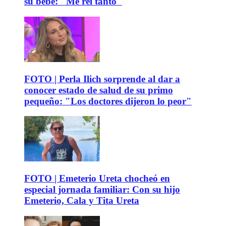
su bebé: "Me reí tanto"
FOTO | Perla Ilich sorprende al dar a
conocer estado de salud de su primo
pequeño: "Los doctores dijeron lo peor"
FOTO | Emeterio Ureta chocheó en
especial jornada familiar: Con su hijo
Emeterio, Cala y Tita Ureta