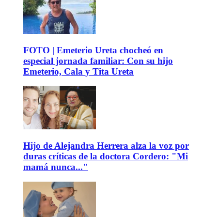
FOTO | Emeterio Ureta chocheó en
especial jornada familiar: Con su hijo
Emeterio, Cala y Tita Ureta
Hijo de Alejandra Herrera alza la voz por
duras críticas de la doctora Cordero: "Mi
mamá nunca..."