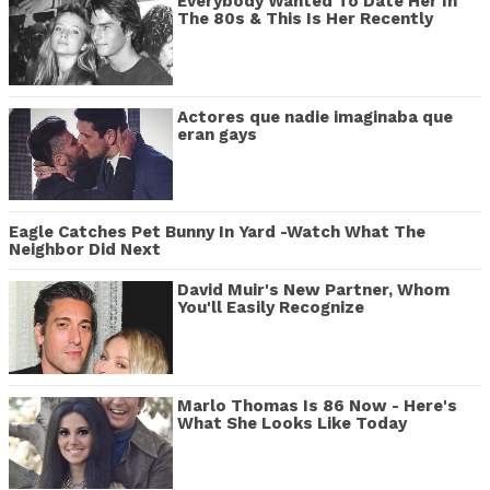
Everybody Wanted To Date Her In
The 80s & This Is Her Recently
Actores que nadie imaginaba que
eran gays
Eagle Catches Pet Bunny In Yard -Watch What The
Neighbor Did Next
David Muir's New Partner, Whom
You'll Easily Recognize
Marlo Thomas Is 86 Now - Here's
What She Looks Like Today