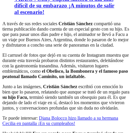
difícil de su embarazo ¡A minutos de salir
al escenario!
A través de sus redes sociales
Cristián Sánchez
compartió una
tierna publicación dando cuenta de un especial gesto con su hijo. Es
que para pasar unos días padre e hijo, el animador se llevó a Facu a
un viaje por Buenos Aires, Argentina, donde lo pasaron de lo mejor
y disfrutaron a concho una serie de panoramas en la ciudad.
El carrusel de fotos que dejó en su cuenta de Instagram muestra que
durante esta travesía probaron distintos restaurantes, deleitándose
con la gastronomía trasandina. Además, visitaron lugares
emblemáticos, como
el Obelisco, la Bombonera y el famoso paso
peatonal llamado Caminito, un infaltable.
Junto a las imágenes,
Cristián Sánchez
escribió con emoción lo
bien que lo pasaron, relatando que aunque se trató de un regalo para
su hijo Facu,
terminó siendo también un obsequio para él. Es que
dejando de lado el viaje en sí, destacó los momentos que vivieron
juntos, y conversaciones profundas que sin duda no olvidarán.
Te puede interesar:
Diana Bolocco hizo llamado a su hermana
Cecilia en pantalla ¡En su cumpleaños!