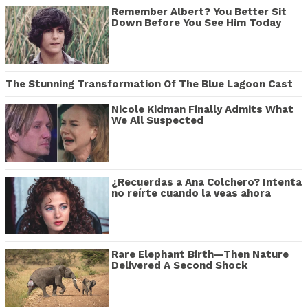
Remember Albert? You Better Sit
Down Before You See Him Today
The Stunning Transformation Of The Blue Lagoon Cast
Nicole Kidman Finally Admits What
We All Suspected
¿Recuerdas a Ana Colchero? Intenta
no reírte cuando la veas ahora
Rare Elephant Birth—Then Nature
Delivered A Second Shock