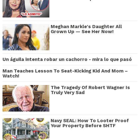
Meghan Markle's Daughter All
Grown Up — See Her Now!
Un águila intenta robar un cachorro - mira lo que pasó
Man Teaches Lesson To Seat-Kicking Kid And Mom –
Watch!
The Tragedy Of Robert Wagner Is
Truly Very Sad
Navy SEAL: How To Looter Proof
Your Property Before SHTF