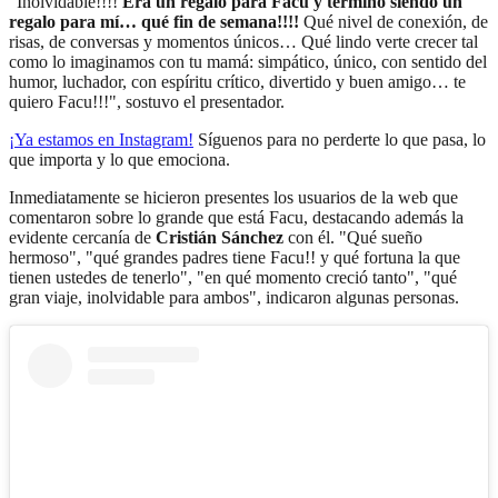
"Inolvidable!!!!
Era un regalo para Facu y terminó siendo un
regalo para mí… qué fin de semana!!!!
Qué nivel de conexión, de
risas, de conversas y momentos únicos… Qué lindo verte crecer tal
como lo imaginamos con tu mamá: simpático, único, con sentido del
humor, luchador, con espíritu crítico, divertido y buen amigo… te
quiero Facu!!!", sostuvo el presentador.
¡Ya estamos en
Instagram
!
Síguenos para no perderte lo que pasa, lo
que importa y lo que emociona.
Inmediatamente se hicieron presentes los usuarios de la web que
comentaron sobre lo grande que está Facu, destacando además la
evidente cercanía de
Cristián Sánchez
con él. "Qué sueño
hermoso", "qué grandes padres tiene Facu!! y qué fortuna la que
tienen ustedes de tenerlo", "en qué momento creció tanto", "qué
gran viaje, inolvidable para ambos", indicaron algunas personas.