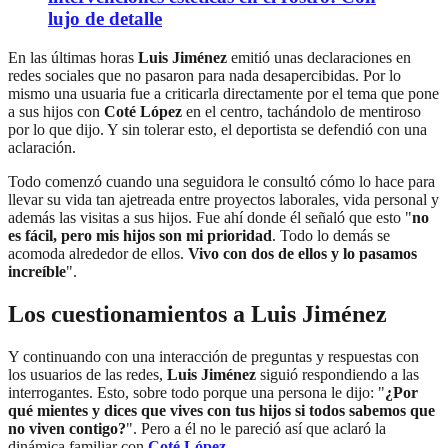
lujo de detalle
En las últimas horas
Luis Jiménez
emitió unas declaraciones en
redes sociales que no pasaron para nada desapercibidas. Por lo
mismo una usuaria fue a criticarla directamente por el tema que pone
a sus hijos con
Coté López
en el centro, tachándolo de mentiroso
por lo que dijo. Y sin tolerar esto, el deportista se defendió con una
aclaración.
Todo comenzó cuando una seguidora le consultó cómo lo hace para
llevar su vida tan ajetreada entre proyectos laborales, vida personal y
además las visitas a sus hijos. Fue ahí donde él señaló que esto "
no
es fácil, pero mis hijos son mi prioridad
. Todo lo demás se
acomoda alrededor de ellos.
Vivo con dos de ellos y lo pasamos
increíble
".
Los cuestionamientos a Luis Jiménez
Y continuando con una interacción de preguntas y respuestas con
los usuarios de las redes,
Luis Jiménez
siguió respondiendo a las
interrogantes. Esto, sobre todo porque una persona le dijo: "
¿Por
qué mientes y dices que vives con tus hijos si todos sabemos que
no viven contigo?
". Pero a él no le pareció así que aclaró la
dinámica familiar con
Coté López.