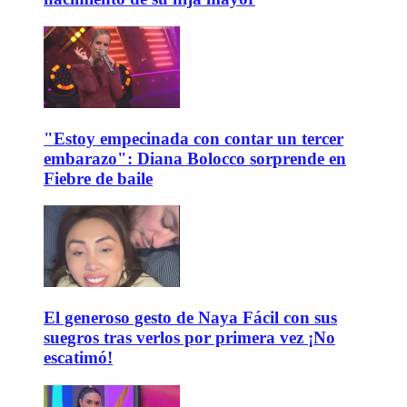
"Estoy empecinada con contar un tercer
embarazo": Diana Bolocco sorprende en
Fiebre de baile
El generoso gesto de Naya Fácil con sus
suegros tras verlos por primera vez ¡No
escatimó!