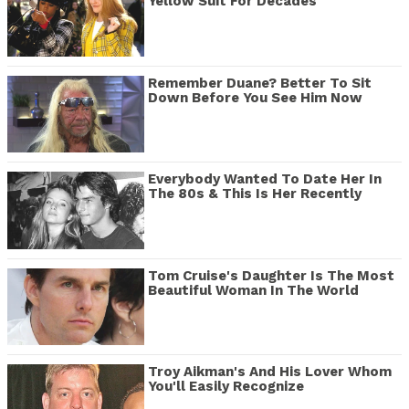
Yellow Suit For Decades
Remember Duane? Better To Sit
Down Before You See Him Now
Everybody Wanted To Date Her In
The 80s & This Is Her Recently
Tom Cruise's Daughter Is The Most
Beautiful Woman In The World
Troy Aikman's And His Lover Whom
You'll Easily Recognize