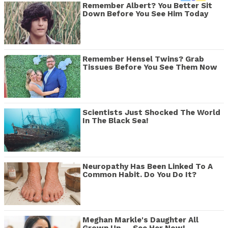
Remember Albert? You Better Sit
Down Before You See Him Today
Remember Hensel Twins? Grab
Tissues Before You See Them Now
Scientists Just Shocked The World
In The Black Sea!
Neuropathy Has Been Linked To A
Common Habit. Do You Do It?
Meghan Markle's Daughter All