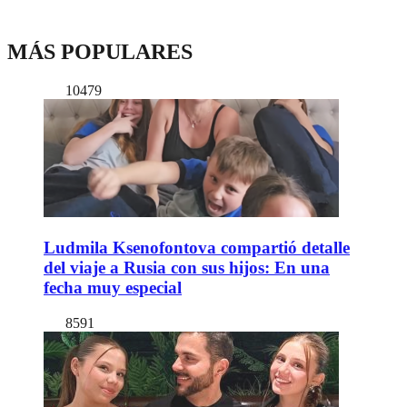
MÁS POPULARES
10479
Ludmila Ksenofontova compartió detalle
del viaje a Rusia con sus hijos: En una
fecha muy especial
8591