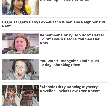
Grown Up — See Her Now!
Eagle Targets Baby Fox—Watch What The Neighbor Did
Next
Remember Honey Boo Boo? Better
To Sit Down Before You See Her
Now
You Won't Recognize Linda Hunt
Today: Shocking Pics!
“Classic Dirty Dancing Mystery
Unveiled—What Few Ever Knew"