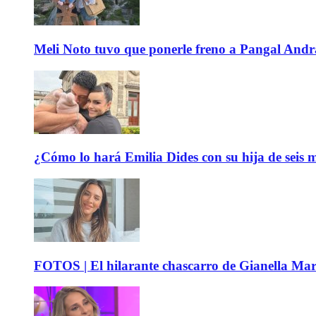
Meli Noto tuvo que ponerle freno a Pangal Andrad
¿Cómo lo hará Emilia Dides con su hija de seis me
FOTOS | El hilarante chascarro de Gianella Mare