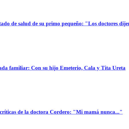
stado de salud de su primo pequeño: "Los doctores dije
da familiar: Con su hijo Emeterio, Cala y Tita Ureta
 críticas de la doctora Cordero: "Mi mamá nunca..."