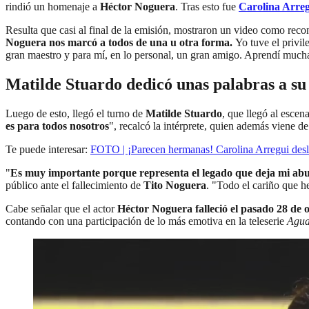
rindió un homenaje a
Héctor Noguera
. Tras esto fue
Carolina Arre
Resulta que casi al final de la emisión, mostraron un video como recon
Noguera nos marcó a todos de una u otra forma.
Yo tuve el privil
gran maestro y para mí, en lo personal, un gran amigo. Aprendí mucha
Matilde Stuardo dedicó unas palabras a s
Luego de esto, llegó el turno de
Matilde Stuardo
, que llegó al escen
es para todos nosotros
", recalcó la intérprete, quien además viene de 
Te puede interesar:
FOTO | ¡Parecen hermanas! Carolina Arregui deslu
"
Es muy importante porque representa el legado que deja mi abue
público ante el fallecimiento de
Tito Noguera
. "Todo el cariño que h
Cabe señalar que el actor
Héctor Noguera falleció el pasado 28 de o
contando con una participación de lo más emotiva en la teleserie
Agua