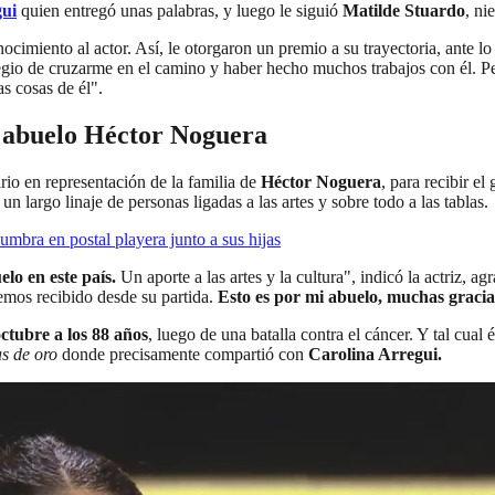
gui
quien entregó unas palabras, y luego le siguió
Matilde Stuardo
, ni
ocimiento al actor. Así, le otorgaron un premio a su trayectoria, ante lo
egio de cruzarme en el camino y haber hecho muchos trabajos con él. P
s cosas de él".
u abuelo Héctor Noguera
ario en representación de la familia de
Héctor Noguera
, para recibir el
un largo linaje de personas ligadas a las artes y sobre todo a las tablas.
mbra en postal playera junto a sus hijas
lo en este país.
Un aporte a las artes y la cultura", indicó la actriz, 
emos recibido desde su partida.
Esto es por mi abuelo, muchas gracia
ctubre a los 88 años
, luego de una batalla contra el cáncer. Y tal cu
s de oro
donde precisamente compartió con
Carolina Arregui.