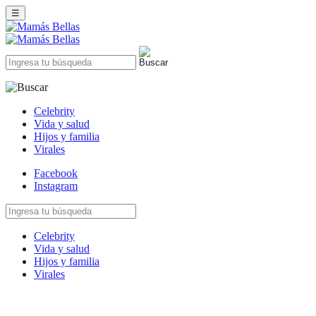
☰
Celebrity
Vida y salud
Hijos y familia
Virales
Facebook
Instagram
Celebrity
Vida y salud
Hijos y familia
Virales