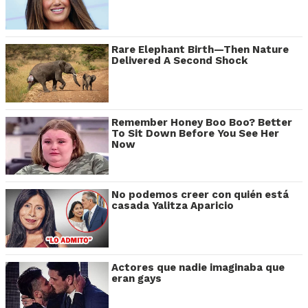
Rare Elephant Birth—Then Nature
Delivered A Second Shock
Remember Honey Boo Boo? Better
To Sit Down Before You See Her
Now
No podemos creer con quién está
casada Yalitza Aparicio
Actores que nadie imaginaba que
eran gays