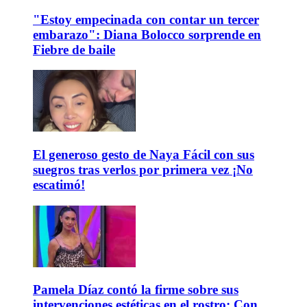
"Estoy empecinada con contar un tercer
embarazo": Diana Bolocco sorprende en
Fiebre de baile
El generoso gesto de Naya Fácil con sus
suegros tras verlos por primera vez ¡No
escatimó!
Pamela Díaz contó la firme sobre sus
intervenciones estéticas en el rostro: Con