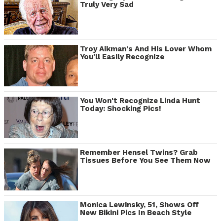
Truly Very Sad
Troy Aikman's And His Lover Whom
You'll Easily Recognize
You Won't Recognize Linda Hunt
Today: Shocking Pics!
Remember Hensel Twins? Grab
Tissues Before You See Them Now
Monica Lewinsky, 51, Shows Off
New Bikini Pics In Beach Style