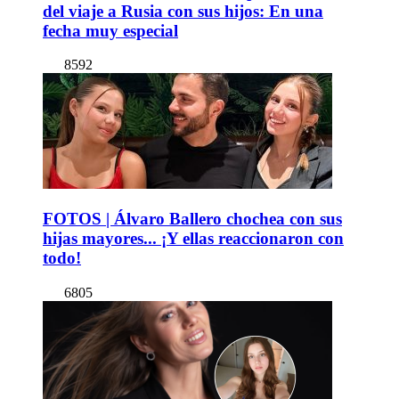
del viaje a Rusia con sus hijos: En una
fecha muy especial
8592
FOTOS | Álvaro Ballero chochea con sus
hijas mayores... ¡Y ellas reaccionaron con
todo!
6805