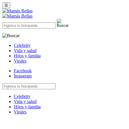
☰
Celebrity
Vida y salud
Hijos y familia
Virales
Facebook
Instagram
Celebrity
Vida y salud
Hijos y familia
Virales