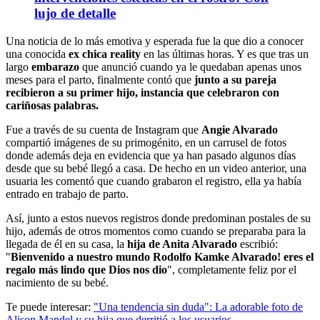
lujo de detalle
Una noticia de lo más emotiva y esperada fue la que dio a conocer
una conocida
ex chica reality
en las últimas horas. Y es que tras un
largo
embarazo
que anunció cuando ya le quedaban apenas unos
meses para el parto, finalmente contó que
junto a su pareja
recibieron a su primer hijo, instancia que celebraron con
cariñosas palabras.
Fue a través de su cuenta de Instagram que
Angie Alvarado
compartió imágenes de su primogénito, en un carrusel de fotos
donde además deja en evidencia que ya han pasado algunos días
desde que su bebé llegó a casa. De hecho en un video anterior, una
usuaria les comentó que cuando grabaron el registro, ella ya había
entrado en trabajo de parto.
Así, junto a estos nuevos registros donde predominan postales de su
hijo, además de otros momentos como cuando se preparaba para la
llegada de él en su casa, la
hija de Anita Alvarado
escribió:
"
Bienvenido a nuestro mundo Rodolfo Kamke Alvarado! eres el
regalo más lindo que Dios nos dio
", completamente feliz por el
nacimiento de su bebé.
Te puede interesar:
"Una tendencia sin duda": La adorable foto de
Alison Mandel y su hija que derritió a los usuarios