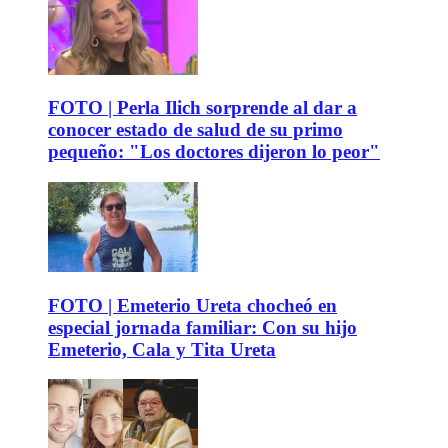
FOTO | Perla Ilich sorprende al dar a
conocer estado de salud de su primo
pequeño: "Los doctores dijeron lo peor"
FOTO | Emeterio Ureta chocheó en
especial jornada familiar: Con su hijo
Emeterio, Cala y Tita Ureta