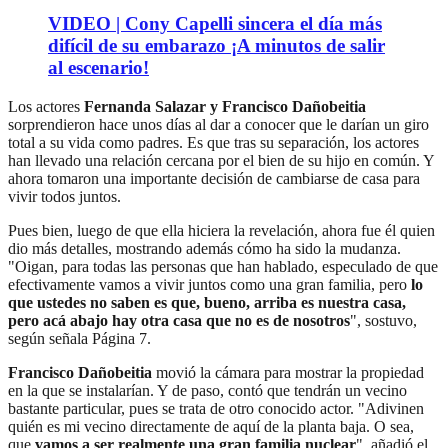
VIDEO | Cony Capelli sincera el día más
difícil de su embarazo ¡A minutos de salir
al escenario!
Los actores
Fernanda Salazar y Francisco Dañobeitia
sorprendieron hace unos días al dar a conocer que le darían un giro
total a su vida como padres. Es que tras su separación, los actores
han llevado una relación cercana por el bien de su hijo en común. Y
ahora tomaron una importante decisión de cambiarse de casa para
vivir todos juntos.
Pues bien, luego de que ella hiciera la revelación, ahora fue él quien
dio más detalles, mostrando además cómo ha sido la mudanza.
"Oigan, para todas las personas que han hablado, especulado de que
efectivamente vamos a vivir juntos como una gran familia, pero
lo
que ustedes no saben es que, bueno, arriba es nuestra casa,
pero acá abajo hay otra casa que no es de nosotros
", sostuvo,
según señala Página 7.
Francisco Dañobeitia
movió la cámara para mostrar la propiedad
en la que se instalarían. Y de paso, contó que tendrán un vecino
bastante particular, pues se trata de otro conocido actor. "Adivinen
quién es mi vecino directamente de aquí de la planta baja. O sea,
que
vamos a ser realmente una gran familia nuclear
", añadió el