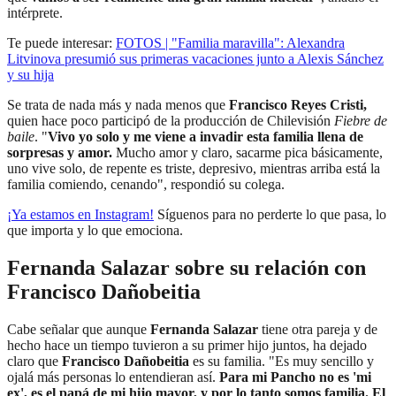
intérprete.
Te puede interesar:
FOTOS | "Familia maravilla": Alexandra
Litvinova presumió sus primeras vacaciones junto a Alexis Sánchez
y su hija
Se trata de nada más y nada menos que
Francisco Reyes Cristi,
quien hace poco participó de la producción de Chilevisión
Fiebre de
baile
. "
Vivo yo solo y me viene a invadir esta familia llena de
sorpresas y amor.
Mucho amor y claro, sacarme pica básicamente,
uno vive solo, de repente es triste, depresivo, mientras arriba está la
familia comiendo, cenando", respondió su colega.
¡Ya estamos en Instagram
!
Síguenos para no perderte lo que pasa, lo
que importa y lo que emociona.
Fernanda Salazar sobre su relación con
Francisco Dañobeitia
Cabe señalar que aunque
Fernanda Salazar
tiene otra pareja y de
hecho hace un tiempo tuvieron a su primer hijo juntos, ha dejado
claro que
Francisco Dañobeitia
es su familia. "Es muy sencillo y
ojalá más personas lo entendieran así.
Para mi Pancho no es 'mi
ex', es el papá de mi hijo mayor, y por lo tanto somos familia. El