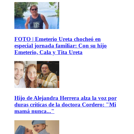
FOTO | Emeterio Ureta chocheó en
especial jornada familiar: Con su hijo
Emeterio, Cala y Tita Ureta
Hijo de Alejandra Herrera alza la voz por
duras críticas de la doctora Cordero: "Mi
mamá nunca..."