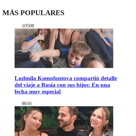
MÁS POPULARES
10508
Ludmila Ksenofontova compartió detalle
del viaje a Rusia con sus hijos: En una
fecha muy especial
8616