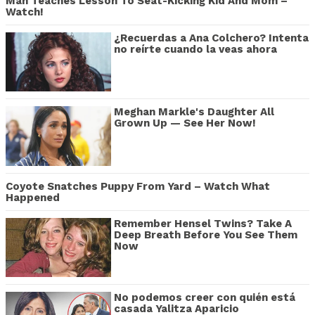
Man Teaches Lesson To Seat-Kicking Kid And Mom –
Watch!
¿Recuerdas a Ana Colchero? Intenta
no reírte cuando la veas ahora
Meghan Markle's Daughter All
Grown Up — See Her Now!
Coyote Snatches Puppy From Yard – Watch What
Happened
Remember Hensel Twins? Take A
Deep Breath Before You See Them
Now
No podemos creer con quién está
casada Yalitza Aparicio