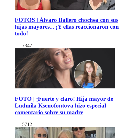
FOTOS | Álvaro Ballero chochea con sus
hijas mayores... ¡Y ellas reaccionaron con
todo!
7347
FOTO | ¡Fuerte y claro! Hija mayor de
Ludmila Ksenofontova hizo especial
comentario sobre su madre
5712