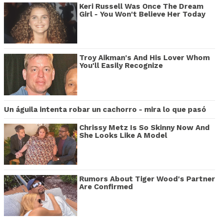
Keri Russell Was Once The Dream
Girl - You Won't Believe Her Today
Troy Aikman's And His Lover Whom
You'll Easily Recognize
Un águila intenta robar un cachorro - mira lo que pasó
Chrissy Metz Is So Skinny Now And
She Looks Like A Model
Rumors About Tiger Wood's Partner
Are Confirmed