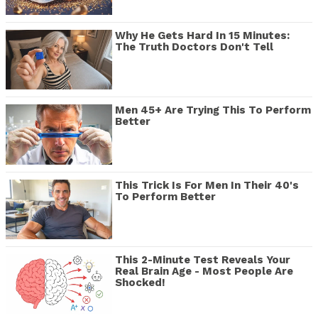
Why He Gets Hard In 15 Minutes:
The Truth Doctors Don't Tell
Men 45+ Are Trying This To Perform
Better
This Trick Is For Men In Their 40's
To Perform Better
This 2-Minute Test Reveals Your
Real Brain Age - Most People Are
Shocked!