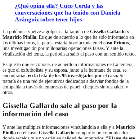
¿Qué opina ella? Cuco Cerda y las
conversaciones que ha tenido con Daniela
Aránguiz sobre tener hijos
La polémica vuelve a golpear a la familia de
Gissella Gallardo y
Mauricio Pinilla.
Es que de acuerdo a lo que ha sido informado en
las últimas horas, la pareja estaría involucrada en el
caso Primus
,
una investigación por millonarias operaciones falsas. Y ante la
viralización del tema, la periodista salió al paso con un sentido texto.
Es que lo que se conoce, de acuerdo a informaciones de La tercera,
es que el exfutbolista y su esposa, junto a la hermana de esta, se
encontrarían
en la lista de los 95 investigados por el caso.
Se
trataría de una red de ejecutivos dedicados a desviar fondos de la
compañía a través de empresas de papel, cheques sin respaldo, y
otros.
Gissella Gallardo sale al paso por la
información del caso
Y ante las múltiples informaciones vinculándola a ella y a
Mauricio
Pinilla
en el caso,
Gissella Gallardo
compartió un comunicador
donde recalca que no están en calidad de imputados. "
El uso de ese