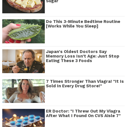
Sugar
Do This 3-Minute Bedtime Routine
[Works While You Sleep]
Japan's Oldest Doctors Say
Memory Loss Isn't Age: Just Stop
Eating These 3 Foods
7 Times Stronger Than Viagra! "It Is
Sold In Every Drug Store!"
ER Doctor: "I Threw Out My Viagra
After What I Found On CVS Aisle 7"