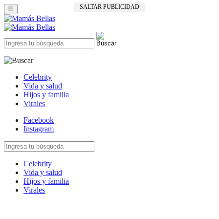
SALTAR PUBLICIDAD
☰
Celebrity
Vida y salud
Hijos y familia
Virales
Facebook
Instagram
Celebrity
Vida y salud
Hijos y familia
Virales