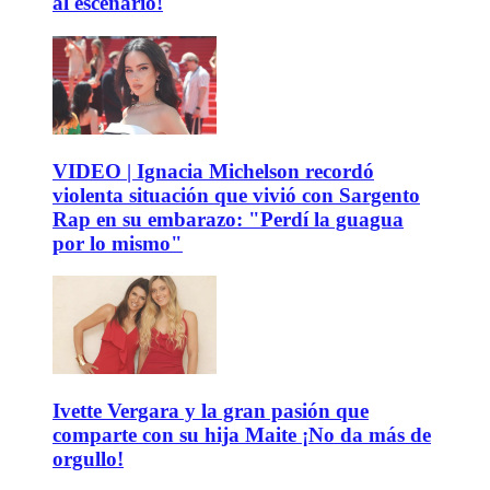
al escenario!
VIDEO | Ignacia Michelson recordó
violenta situación que vivió con Sargento
Rap en su embarazo: "Perdí la guagua
por lo mismo"
Ivette Vergara y la gran pasión que
comparte con su hija Maite ¡No da más de
orgullo!