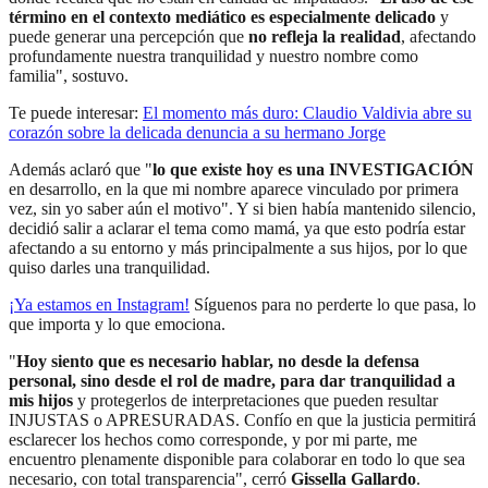
término en el contexto mediático es especialmente delicado
y
puede generar una percepción que
no refleja la realidad
, afectando
profundamente nuestra tranquilidad y nuestro nombre como
familia", sostuvo.
Te puede interesar:
El momento más duro: Claudio Valdivia abre su
corazón sobre la delicada denuncia a su hermano Jorge
Además aclaró que "
lo que existe hoy es una INVESTIGACIÓN
en desarrollo, en la que mi nombre aparece vinculado por primera
vez, sin yo saber aún el motivo". Y si bien había mantenido silencio,
decidió salir a aclarar el tema como mamá, ya que esto podría estar
afectando a su entorno y más principalmente a sus hijos, por lo que
quiso darles una tranquilidad.
¡Ya estamos en
Instagram
!
Síguenos para no perderte lo que pasa, lo
que importa y lo que emociona.
"
Hoy siento que es necesario hablar, no desde la defensa
personal, sino desde el rol de madre, para dar tranquilidad a
mis hijos
y protegerlos de interpretaciones que pueden resultar
INJUSTAS o APRESURADAS. Confío en que la justicia permitirá
esclarecer los hechos como corresponde, y por mi parte, me
encuentro plenamente disponible para colaborar en todo lo que sea
necesario, con total transparencia", cerró
Gissella Gallardo
.