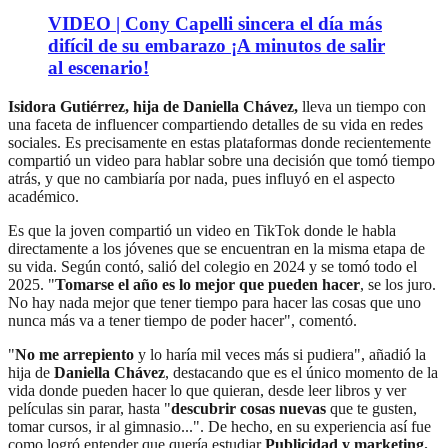
VIDEO | Cony Capelli sincera el día más
difícil de su embarazo ¡A minutos de salir
al escenario!
Isidora Gutiérrez, hija de Daniella Chávez,
lleva un tiempo con
una faceta de influencer compartiendo detalles de su vida en redes
sociales. Es precisamente en estas plataformas donde recientemente
compartió un video para hablar sobre una decisión que tomó tiempo
atrás, y que no cambiaría por nada, pues influyó en el aspecto
académico.
Es que la joven compartió un video en TikTok donde le habla
directamente a los jóvenes que se encuentran en la misma etapa de
su vida. Según contó, salió del colegio en 2024 y se tomó todo el
2025. "
Tomarse el año es lo mejor que pueden hacer
, se los juro.
No hay nada mejor que tener tiempo para hacer las cosas que uno
nunca más va a tener tiempo de poder hacer", comentó.
"
No me arrepiento
y lo haría mil veces más si pudiera", añadió la
hija de
Daniella Chávez
, destacando que es el único momento de la
vida donde pueden hacer lo que quieran, desde leer libros y ver
películas sin parar, hasta "
descubrir cosas nuevas
que te gusten,
tomar cursos, ir al gimnasio...". De hecho, en su experiencia así fue
como logró entender que quería estudiar
Publicidad y marketing.