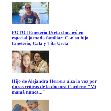
FOTO | Emeterio Ureta chocheó en
especial jornada familiar: Con su hijo
Emeterio, Cala y Tita Ureta
Hijo de Alejandra Herrera alza la voz por
duras críticas de la doctora Cordero: "Mi
mamá nunca..."