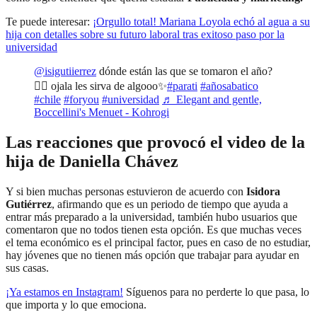
Te puede interesar:
¡Orgullo total! Mariana Loyola echó al agua a su
hija con detalles sobre su futuro laboral tras exitoso paso por la
universidad
@isigutiierrez
dónde están las que se tomaron el año?
🙂‍↕️ ojala les sirva de algooo✨
#parati
#añosabatico
#chile
#foryou
#universidad
♬ Elegant and gentle,
Boccellini's Menuet - Kohrogi
Las reacciones que provocó el video de la
hija de Daniella Chávez
Y si bien muchas personas estuvieron de acuerdo con
Isidora
Gutiérrez
, afirmando que es un periodo de tiempo que ayuda a
entrar más preparado a la universidad, también hubo usuarios que
comentaron que no todos tienen esta opción. Es que muchas veces
el tema económico es el principal factor, pues en caso de no estudiar,
hay jóvenes que no tienen más opción que trabajar para ayudar en
sus casas.
¡Ya estamos en
Instagram
!
Síguenos para no perderte lo que pasa, lo
que importa y lo que emociona.