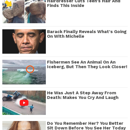
Hairdresser Cuts Teen's Hair And
Finds This Inside
Barack Finally Reveals What's Going
On With Michelle
Fishermen See An Animal On An
Iceberg, But Then They Look Closer!
He Was Just A Step Away From
Death: Makes You Cry And Laugh
Do You Remember Her? You Better
Sit Down Before You See Her Today