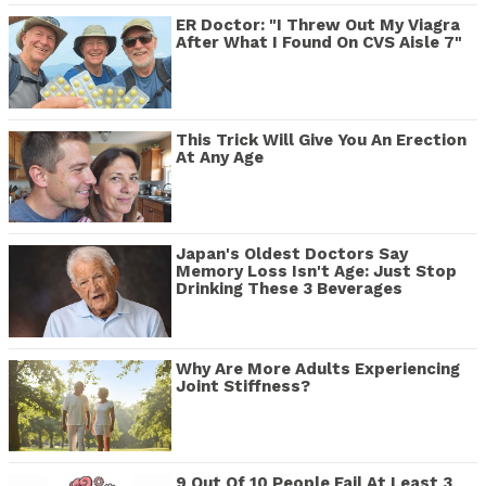
ER Doctor: "I Threw Out My Viagra
After What I Found On CVS Aisle 7"
This Trick Will Give You An Erection
At Any Age
Japan's Oldest Doctors Say
Memory Loss Isn't Age: Just Stop
Drinking These 3 Beverages
Why Are More Adults Experiencing
Joint Stiffness?
9 Out Of 10 People Fail At Least 3