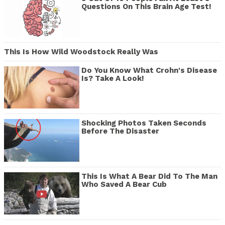
Questions On This Brain Age Test!
This Is How Wild Woodstock Really Was
Do You Know What Crohn's Disease
Is? Take A Look!
Shocking Photos Taken Seconds
Before The Disaster
This Is What A Bear Did To The Man
Who Saved A Bear Cub