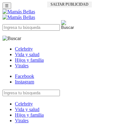
SALTAR PUBLICIDAD
☰
Celebrity
Vida y salud
Hijos y familia
Virales
Facebook
Instagram
Celebrity
Vida y salud
Hijos y familia
Virales