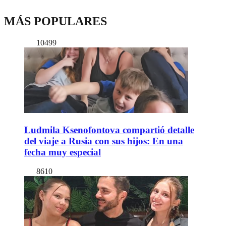
MÁS POPULARES
10499
Ludmila Ksenofontova compartió detalle
del viaje a Rusia con sus hijos: En una
fecha muy especial
8610