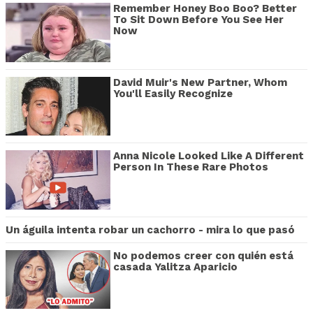
Remember Honey Boo Boo? Better
To Sit Down Before You See Her
Now
David Muir's New Partner, Whom
You'll Easily Recognize
Anna Nicole Looked Like A Different
Person In These Rare Photos
Un águila intenta robar un cachorro - mira lo que pasó
No podemos creer con quién está
casada Yalitza Aparicio