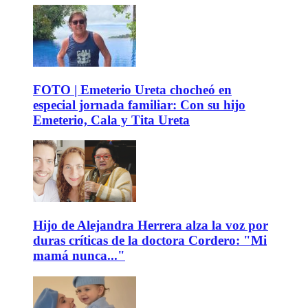
FOTO | Emeterio Ureta chocheó en
especial jornada familiar: Con su hijo
Emeterio, Cala y Tita Ureta
Hijo de Alejandra Herrera alza la voz por
duras críticas de la doctora Cordero: "Mi
mamá nunca..."