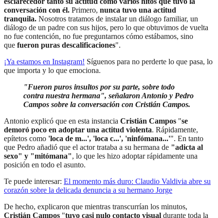
esclarecedor tanto su actitud como varios hitos que tuvo la
conversación con él.
Primero,
nunca tuvo una actitud
tranquila.
Nosotros tratamos de instalar un diálogo familiar, un
diálogo de un padre con sus hijos, pero lo que obtuvimos de vuelta
no fue contención, no fue preguntarnos cómo estábamos, sino
que
fueron puras descalificaciones
".
¡Ya estamos en Instagram
!
Síguenos para no perderte lo que pasa, lo
que importa y lo que emociona.
"Fueron puros insultos por su parte, sobre todo
contra nuestra hermana", señalaron Antonio y Pedro
Campos sobre la conversación con Cristián Campos.
Antonio explicó que en esta instancia
Cristián Campos
"
se
demoró poco en adoptar una actitud violenta
. Rápidamente,
epítetos como
'loca de m...', 'loca c...', 'ninfómana...'
". En tanto
que Pedro añadió que el actor trataba a su hermana de
"adicta al
sexo" y "mitómana"
, lo que les hizo adoptar rápidamente una
posición en todo el asunto.
Te puede interesar:
El momento más duro: Claudio Valdivia abre su
corazón sobre la delicada denuncia a su hermano Jorge
De hecho, explicaron que mientras transcurrían los minutos,
Cristián Campos
"
tuvo casi nulo contacto visual
durante toda la