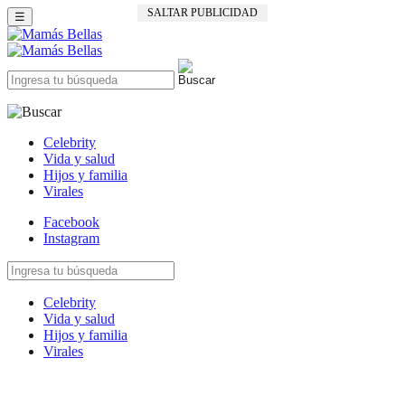
SALTAR PUBLICIDAD
☰
Celebrity
Vida y salud
Hijos y familia
Virales
Facebook
Instagram
Celebrity
Vida y salud
Hijos y familia
Virales