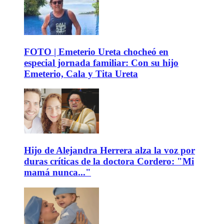
FOTO | Emeterio Ureta chocheó en
especial jornada familiar: Con su hijo
Emeterio, Cala y Tita Ureta
Hijo de Alejandra Herrera alza la voz por
duras críticas de la doctora Cordero: "Mi
mamá nunca..."