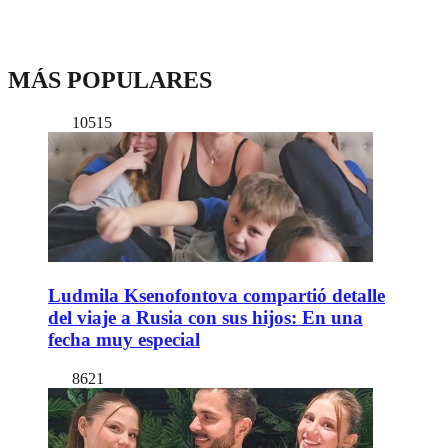
MÁS POPULARES
10515
Ludmila Ksenofontova compartió detalle
del viaje a Rusia con sus hijos: En una
fecha muy especial
8621