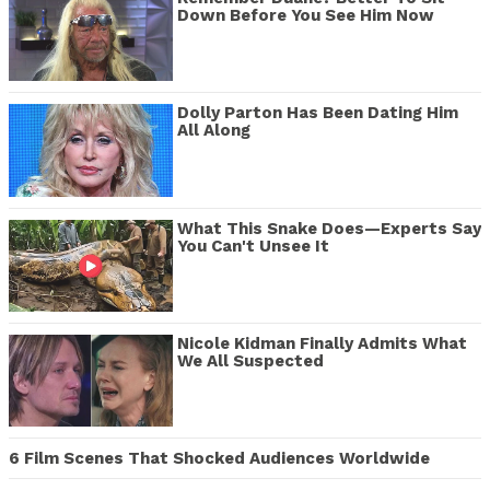
Down Before You See Him Now
Dolly Parton Has Been Dating Him
All Along
What This Snake Does—Experts Say
You Can't Unsee It
Nicole Kidman Finally Admits What
We All Suspected
6 Film Scenes That Shocked Audiences Worldwide