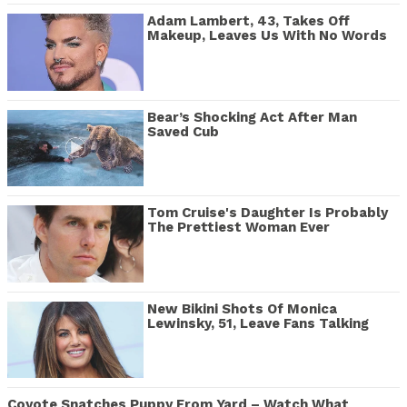
Adam Lambert, 43, Takes Off
Makeup, Leaves Us With No Words
Bear’s Shocking Act After Man
Saved Cub
Tom Cruise's Daughter Is Probably
The Prettiest Woman Ever
New Bikini Shots Of Monica
Lewinsky, 51, Leave Fans Talking
Coyote Snatches Puppy From Yard – Watch What