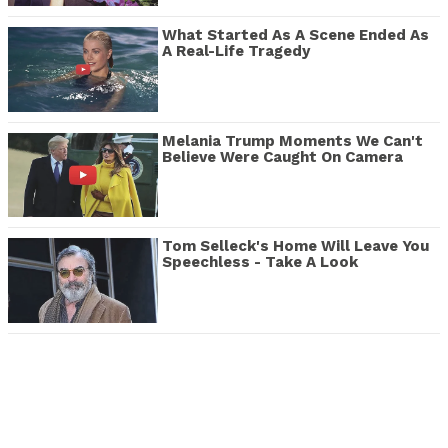
What Started As A Scene Ended As
A Real-Life Tragedy
Melania Trump Moments We Can't
Believe Were Caught On Camera
Tom Selleck's Home Will Leave You
Speechless - Take A Look