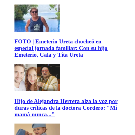
FOTO | Emeterio Ureta chocheó en
especial jornada familiar: Con su hijo
Emeterio, Cala y Tita Ureta
Hijo de Alejandra Herrera alza la voz por
duras críticas de la doctora Cordero: "Mi
mamá nunca..."