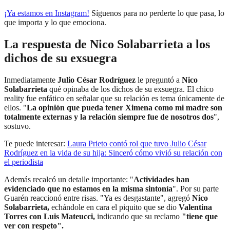
¡Ya estamos en
Instagram
!
Síguenos para no perderte lo que pasa, lo
que importa y lo que emociona.
La respuesta de Nico Solabarrieta a los
dichos de su exsuegra
Inmediatamente
Julio César Rodríguez
le preguntó a
Nico
Solabarrieta
qué opinaba de los dichos de su exsuegra. El chico
reality fue enfático en señalar que su relación es tema únicamente de
ellos. "
La opinión que pueda tener Ximena como mi madre son
totalmente externas y la relación siempre fue de nosotros dos
",
sostuvo.
Te puede interesar:
Laura Prieto contó rol que tuvo Julio César
Rodríguez en la vida de su hija: Sinceró cómo vivió su relación con
el periodista
Además recalcó un detalle importante: "
Actividades han
evidenciado que no estamos en la misma sintonía
". Por su parte
Guarén reaccionó entre risas. "Ya es desgastante", agregó
Nico
Solabarrieta,
echándole en cara el piquito que se dio
Valentina
Torres con Luis Mateucci,
indicando que su reclamo
"tiene que
ver con respeto".