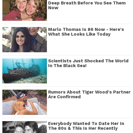
Deep Breath Before You See Them
Now
Marlo Thomas Is 86 Now - Here's
What She Looks Like Today
Scientists Just Shocked The World
In The Black Sea!
Rumors About Tiger Wood's Partner
Are Confirmed
Everybody Wanted To Date Her In
The 80s & This Is Her Recently