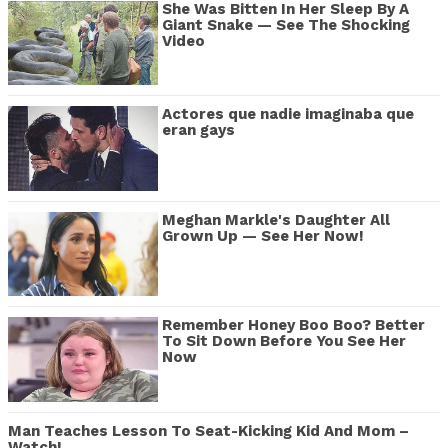
She Was Bitten In Her Sleep By A
Giant Snake — See The Shocking
Video
Actores que nadie imaginaba que
eran gays
Meghan Markle's Daughter All
Grown Up — See Her Now!
Remember Honey Boo Boo? Better
To Sit Down Before You See Her
Now
Man Teaches Lesson To Seat-Kicking Kid And Mom –
Watch!