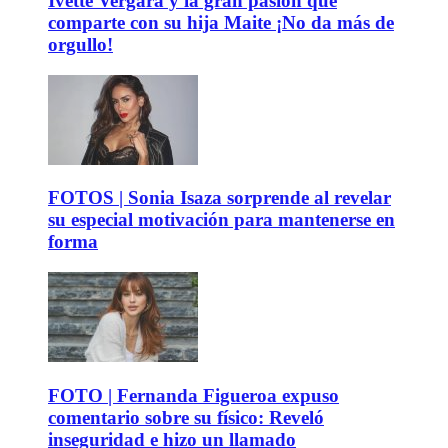
Ivette Vergara y la gran pasión que
comparte con su hija Maite ¡No da más de
orgullo!
FOTOS | Sonia Isaza sorprende al revelar
su especial motivación para mantenerse en
forma
FOTO | Fernanda Figueroa expuso
comentario sobre su físico: Reveló
inseguridad e hizo un llamado