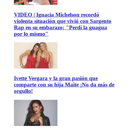
VIDEO | Ignacia Michelson recordó
violenta situación que vivió con Sargento
Rap en su embarazo: "Perdí la guagua
por lo mismo"
Ivette Vergara y la gran pasión que
comparte con su hija Maite ¡No da más de
orgullo!