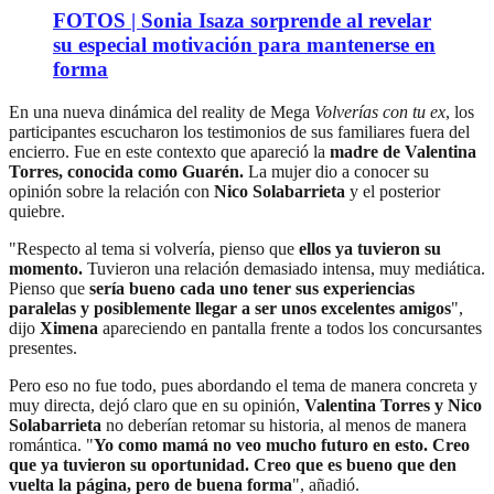
FOTOS | Sonia Isaza sorprende al revelar
su especial motivación para mantenerse en
forma
En una nueva dinámica del reality de Mega
Volverías con tu ex
, los
participantes escucharon los testimonios de sus familiares fuera del
encierro. Fue en este contexto que apareció la
madre de Valentina
Torres, conocida como Guarén.
La mujer dio a conocer su
opinión sobre la relación con
Nico Solabarrieta
y el posterior
quiebre.
"Respecto al tema si volvería, pienso que
ellos ya tuvieron su
momento.
Tuvieron una relación demasiado intensa, muy mediática.
Pienso que
sería bueno cada uno tener sus experiencias
paralelas y posiblemente llegar a ser unos excelentes amigos
",
dijo
Ximena
apareciendo en pantalla frente a todos los concursantes
presentes.
Pero eso no fue todo, pues abordando el tema de manera concreta y
muy directa, dejó claro que en su opinión,
Valentina Torres y Nico
Solabarrieta
no deberían retomar su historia, al menos de manera
romántica. "
Yo como mamá no veo mucho futuro en esto. Creo
que ya tuvieron su oportunidad. Creo que es bueno que den
vuelta la página, pero de buena forma
", añadió.