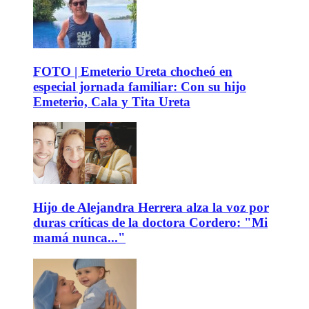
FOTO | Emeterio Ureta chocheó en
especial jornada familiar: Con su hijo
Emeterio, Cala y Tita Ureta
Hijo de Alejandra Herrera alza la voz por
duras críticas de la doctora Cordero: "Mi
mamá nunca..."