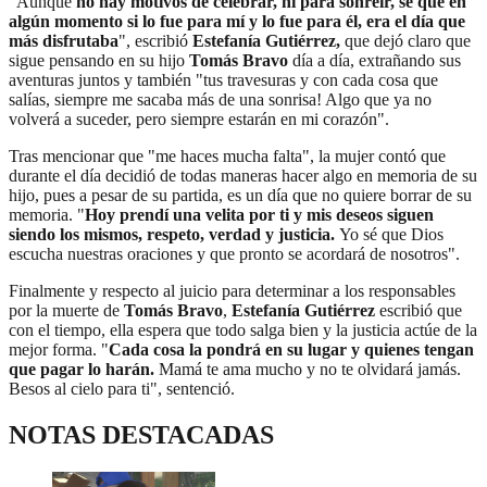
"Aunque
no hay motivos de celebrar, ni para sonreir, sé que en
algún momento si lo fue para mí y lo fue para él, era el día que
más disfrutaba
", escribió
Estefanía Gutiérrez,
que dejó claro que
sigue pensando en su hijo
Tomás Bravo
día a día, extrañando sus
aventuras juntos y también "tus travesuras y con cada cosa que
salías, siempre me sacaba más de una sonrisa! Algo que ya no
volverá a suceder, pero siempre estarán en mi corazón".
Tras mencionar que "me haces mucha falta", la mujer contó que
durante el día decidió de todas maneras hacer algo en memoria de su
hijo, pues a pesar de su partida, es un día que no quiere borrar de su
memoria. "
Hoy prendí una velita por ti y mis deseos siguen
siendo los mismos, respeto, verdad y justicia.
Yo sé que Dios
escucha nuestras oraciones y que pronto se acordará de nosotros".
Finalmente y respecto al juicio para determinar a los responsables
por la muerte de
Tomás Bravo
,
Estefanía Gutiérrez
escribió que
con el tiempo, ella espera que todo salga bien y la justicia actúe de la
mejor forma. "
Cada cosa la pondrá en su lugar y quienes tengan
que pagar lo harán.
Mamá te ama mucho y no te olvidará jamás.
Besos al cielo para ti", sentenció.
NOTAS DESTACADAS