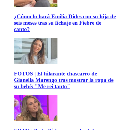
¿Cómo lo hará Emilia Dides con su hija de
seis meses tras su fichaje en Fiebre de
canto?
FOTOS | El hilarante chascarro de
Gianella Marengo tras mostrar la ropa de
su bebé: "Me reí tanto"