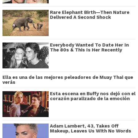
Rare Elephant Birth—Then Nature
Delivered A Second Shock
Everybody Wanted To Date Her In
The 80s & This Is Her Recently
Ella es una de las mejores peleadores de Muay Thai que
verás
Esta escena en Buffy nos dejó con el
corazón paralizado de la emoción
Adam Lambert, 43, Takes Off
Makeup, Leaves Us With No Words