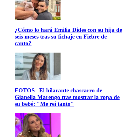
¿Cómo lo hará Emilia Dides con su hija de
seis meses tras su fichaje en Fiebre de
canto?
FOTOS | El hilarante chascarro de
Gianella Marengo tras mostrar la ropa de
su bebé: "Me reí tanto"