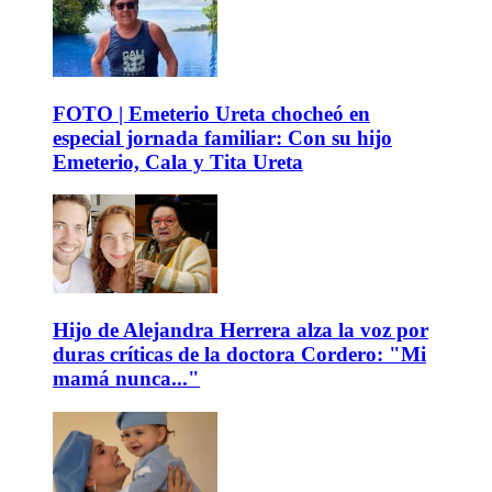
FOTO | Emeterio Ureta chocheó en
especial jornada familiar: Con su hijo
Emeterio, Cala y Tita Ureta
Hijo de Alejandra Herrera alza la voz por
duras críticas de la doctora Cordero: "Mi
mamá nunca..."