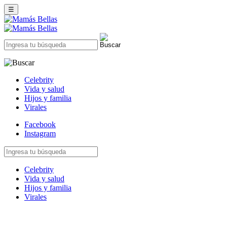
☰
Celebrity
Vida y salud
Hijos y familia
Virales
Facebook
Instagram
Celebrity
Vida y salud
Hijos y familia
Virales