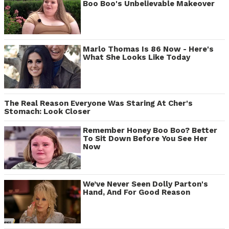
Boo Boo's Unbelievable Makeover
Marlo Thomas Is 86 Now - Here's
What She Looks Like Today
The Real Reason Everyone Was Staring At Cher's
Stomach: Look Closer
Remember Honey Boo Boo? Better
To Sit Down Before You See Her
Now
We’ve Never Seen Dolly Parton's
Hand, And For Good Reason