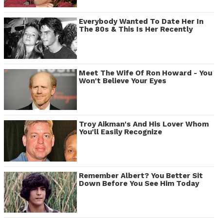
Everybody Wanted To Date Her In
The 80s & This Is Her Recently
Meet The Wife Of Ron Howard - You
Won't Believe Your Eyes
Troy Aikman's And His Lover Whom
You'll Easily Recognize
Remember Albert? You Better Sit
Down Before You See Him Today