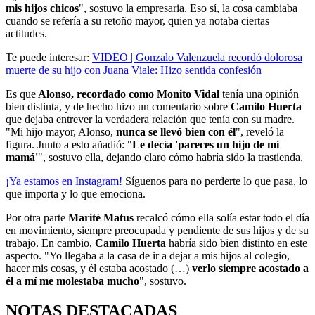
mis hijos chicos
", sostuvo la empresaria. Eso sí, la cosa cambiaba
cuando se refería a su retoño mayor, quien ya notaba ciertas
actitudes.
Te puede interesar:
VIDEO | Gonzalo Valenzuela recordó dolorosa
muerte de su hijo con Juana Viale: Hizo sentida confesión
Es que
Alonso, recordado como Monito Vidal
tenía una opinión
bien distinta, y de hecho hizo un comentario sobre
Camilo Huerta
que dejaba entrever la verdadera relación que tenía con su madre.
"Mi hijo mayor, Alonso,
nunca se llevó bien con él
", reveló la
figura. Junto a esto añadió: "
Le decía 'pareces un hijo de mi
mamá'
", sostuvo ella, dejando claro cómo habría sido la trastienda.
¡Ya estamos en
Instagram
!
Síguenos para no perderte lo que pasa, lo
que importa y lo que emociona.
Por otra parte
Marité Matus
recalcó cómo ella solía estar todo el día
en movimiento, siempre preocupada y pendiente de sus hijos y de su
trabajo. En cambio,
Camilo Huerta
habría sido bien distinto en este
aspecto. "Yo llegaba a la casa de ir a dejar a mis hijos al colegio,
hacer mis cosas, y él estaba acostado (…)
verlo siempre acostado a
él a mí me molestaba mucho
", sostuvo.
NOTAS DESTACADAS