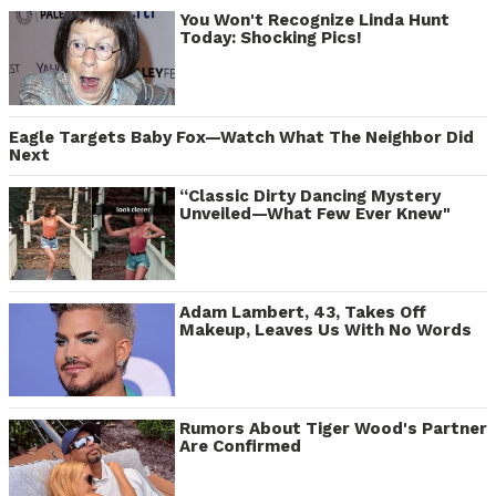
You Won't Recognize Linda Hunt
Today: Shocking Pics!
Eagle Targets Baby Fox—Watch What The Neighbor Did
Next
“Classic Dirty Dancing Mystery
Unveiled—What Few Ever Knew"
Adam Lambert, 43, Takes Off
Makeup, Leaves Us With No Words
Rumors About Tiger Wood's Partner
Are Confirmed