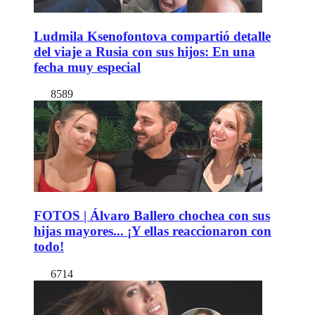
Ludmila Ksenofontova compartió detalle
del viaje a Rusia con sus hijos: En una
fecha muy especial
8589
FOTOS | Álvaro Ballero chochea con sus
hijas mayores... ¡Y ellas reaccionaron con
todo!
6714