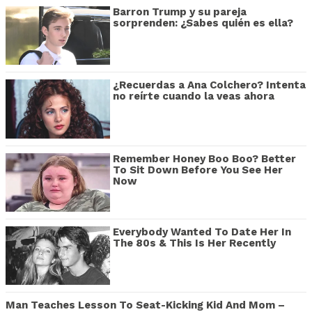
Barron Trump y su pareja
sorprenden: ¿Sabes quién es ella?
¿Recuerdas a Ana Colchero? Intenta
no reírte cuando la veas ahora
Remember Honey Boo Boo? Better
To Sit Down Before You See Her
Now
Everybody Wanted To Date Her In
The 80s & This Is Her Recently
Man Teaches Lesson To Seat-Kicking Kid And Mom –