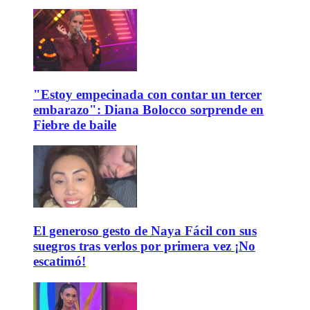
"Estoy empecinada con contar un tercer
embarazo": Diana Bolocco sorprende en
Fiebre de baile
El generoso gesto de Naya Fácil con sus
suegros tras verlos por primera vez ¡No
escatimó!