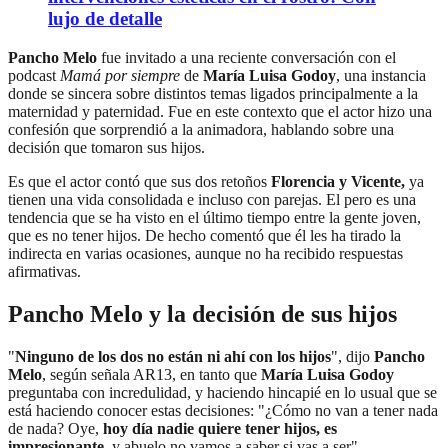
lujo de detalle
Pancho Melo
fue invitado a una reciente conversación con el
podcast
Mamá por siempre
de
María Luisa Godoy
, una instancia
donde se sincera sobre distintos temas ligados principalmente a la
maternidad y paternidad. Fue en este contexto que el actor hizo una
confesión que sorprendió a la animadora, hablando sobre una
decisión que tomaron sus hijos.
Es que el actor contó que sus dos retoños
Florencia y Vicente,
ya
tienen una vida consolidada e incluso con parejas. El pero es una
tendencia que se ha visto en el último tiempo entre la gente joven,
que es no tener hijos. De hecho comentó que él les ha tirado la
indirecta en varias ocasiones, aunque no ha recibido respuestas
afirmativas.
Pancho Melo y la decisión de sus hijos
"
Ninguno de los dos no están ni ahí con los hijos
", dijo
Pancho
Melo
, según señala AR13, en tanto que
María Luisa Godoy
preguntaba con incredulidad, y haciendo hincapié en lo usual que se
está haciendo conocer estas decisiones: "¿Cómo no van a tener nada
de nada? Oye,
hoy día nadie quiere tener hijos, es
impresionante
, y abuelo no vamos a saber si vas a ser".