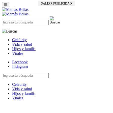
SALTAR PUBLICIDAD
☰
Celebrity
Vida y salud
Hijos y familia
Virales
Facebook
Instagram
Celebrity
Vida y salud
Hijos y familia
Virales