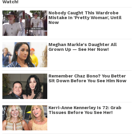
Watch!
Nobody Caught This Wardrobe
Mistake In 'Pretty Woman', Until
Now
Meghan Markle's Daughter All
Grown Up — See Her Now!
Remember Chaz Bono? You Better
Sit Down Before You See Him Now
Kerri-Anne Kennerley Is 72: Grab
Tissues Before You See Her!