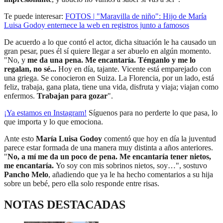
Te puede interesar:
FOTOS | "Maravilla de niño": Hijo de María
Luisa Godoy enternece la web en registros junto a famosos
De acuerdo a lo que contó el actor, dicha situación le ha causado un
gran pesar, pues él sí quiere llegar a ser abuelo en algún momento.
"No, y
me da una pena. Me encantaría. Ténganlo y me lo
regalan, no sé...
Hoy en día, tajante. Vicente está emparejado con
una griega. Se conocieron en Suiza. La Florencia, por un lado, está
feliz, trabaja, gana plata, tiene una vida, disfruta y viaja;
viajan como
enfermos.
Trabajan para gozar
".
¡Ya estamos en Instagram
!
Síguenos para no perderte lo que pasa, lo
que importa y lo que emociona.
Ante esto
María Luisa Godoy
comentó que hoy en día la juventud
parece estar formada de una manera muy distinta a años anteriores.
"
No, a mí me da un poco de pena. Me encantaría tener nietos,
me encantaría.
Yo soy con mis sobrinos nietos, soy…", sostuvo
Pancho Melo
, añadiendo que ya le ha hecho comentarios a su hija
sobre un bebé, pero ella solo responde entre risas.
NOTAS DESTACADAS