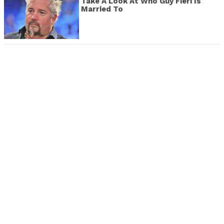
Take A Look At Who Guy Fieri Is
Married To