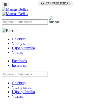
SALTAR PUBLICIDAD
☰
Celebrity
Vida y salud
Hijos y familia
Virales
Facebook
Instagram
Celebrity
Vida y salud
Hijos y familia
Virales