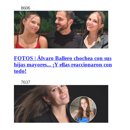
8606
FOTOS | Álvaro Ballero chochea con sus
hijas mayores... ¡Y ellas reaccionaron con
todo!
7037