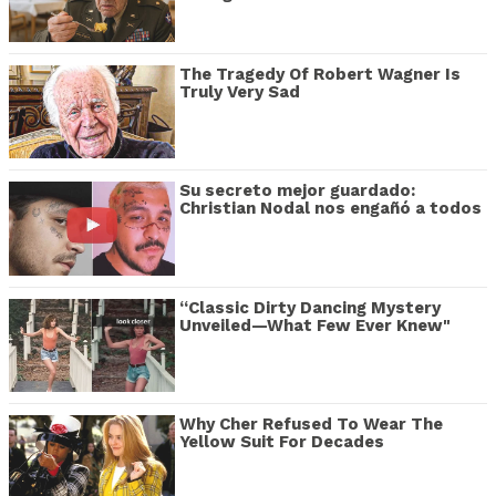
The Tragedy Of Robert Wagner Is
Truly Very Sad
Su secreto mejor guardado:
Christian Nodal nos engañó a todos
“Classic Dirty Dancing Mystery
Unveiled—What Few Ever Knew"
Why Cher Refused To Wear The
Yellow Suit For Decades