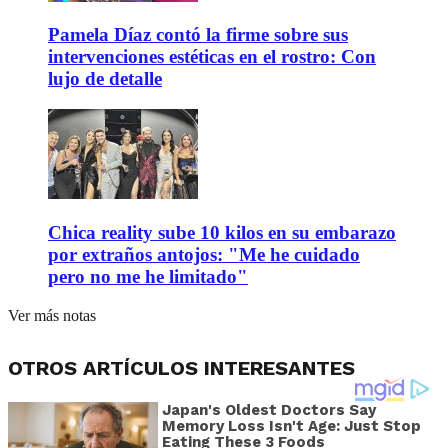
Pamela Díaz contó la firme sobre sus
intervenciones estéticas en el rostro: Con
lujo de detalle
Chica reality sube 10 kilos en su embarazo
por extraños antojos: "Me he cuidado
pero no me he limitado"
Ver más notas
OTROS ARTÍCULOS INTERESANTES
Japan's Oldest Doctors Say
Memory Loss Isn't Age: Just Stop
Eating These 3 Foods