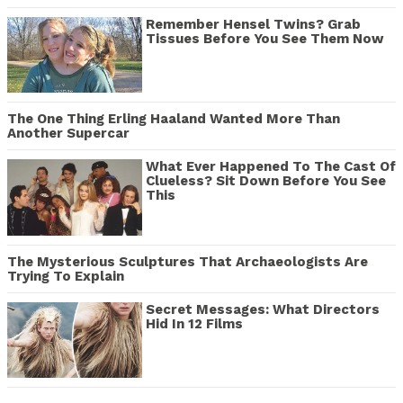
Remember Hensel Twins? Grab
Tissues Before You See Them Now
The One Thing Erling Haaland Wanted More Than
Another Supercar
What Ever Happened To The Cast Of
Clueless? Sit Down Before You See
This
The Mysterious Sculptures That Archaeologists Are
Trying To Explain
Secret Messages: What Directors
Hid In 12 Films