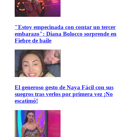
"Estoy empecinada con contar un tercer
embarazo": Diana Bolocco sorprende en
Fiebre de baile
El generoso gesto de Naya Fácil con sus
suegros tras verlos por primera vez ¡No
escatimó!