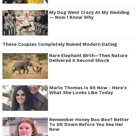
My Dog Went Crazy At My Wedding
— Now I Know Why
These Couples Completely Ruined Modern Dating
Rare Elephant Birth—Then Nature
Delivered A Second Shock
Marlo Thomas Is 86 Now - Here's
What She Looks Like Today
Remember Honey Boo Boo? Better
To Sit Down Before You See Her
Now