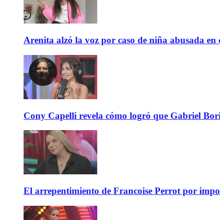
Arenita alzó la voz por caso de niña abusada en c
Cony Capelli revela cómo logró que Gabriel Bori
El arrepentimiento de Francoise Perrot por impo