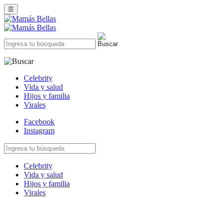
☰
Celebrity
Vida y salud
Hijos y familia
Virales
Facebook
Instagram
Celebrity
Vida y salud
Hijos y familia
Virales