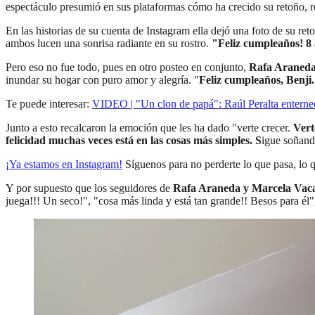
espectáculo presumió en sus plataformas cómo ha crecido su retoño, ro
En las historias de su cuenta de Instagram ella dejó una foto de su re
ambos lucen una sonrisa radiante en su rostro.
"Feliz cumpleaños! 8
Pero eso no fue todo, pues en otro posteo en conjunto,
Rafa Araneda
inundar su hogar con puro amor y alegría. "
Feliz cumpleaños, Benji.
Te puede interesar:
VIDEO | "Un clon de papá": Raúl Peralta enterneci
Junto a esto recalcaron la emoción que les ha dado "verte crecer.
Vert
felicidad muchas veces está en las cosas más simples. S
igue soñand
¡Ya estamos en
Instagram
!
Síguenos para no perderte lo que pasa, lo 
Y por supuesto que los seguidores de
Rafa Araneda y Marcela Vac
juega!!! Un seco!", "cosa más linda y está tan grande!! Besos para él",