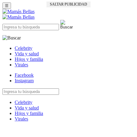
SALTAR PUBLICIDAD
☰
Celebrity
Vida y salud
Hijos y familia
Virales
Facebook
Instagram
Celebrity
Vida y salud
Hijos y familia
Virales