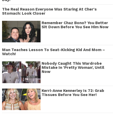
The Real Reason Everyone Was Staring At Cher's
Stomach: Look Closer
Remember Chaz Bono? You Better
Sit Down Before You See Him Now
Man Teaches Lesson To Seat-Kicking Kid And Mom –
Watch!
Nobody Caught This Wardrobe
Mistake In 'Pretty Woman', Until
Now
Kerri-Anne Kennerley Is 72: Grab
Tissues Before You See Her!