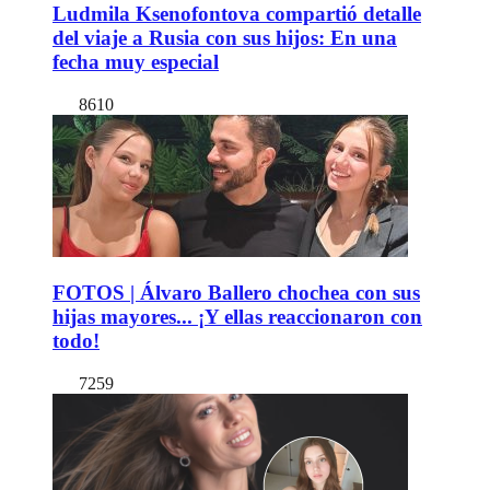
Ludmila Ksenofontova compartió detalle
del viaje a Rusia con sus hijos: En una
fecha muy especial
8610
FOTOS | Álvaro Ballero chochea con sus
hijas mayores... ¡Y ellas reaccionaron con
todo!
7259