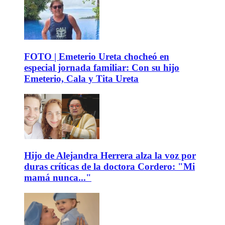
FOTO | Emeterio Ureta chocheó en
especial jornada familiar: Con su hijo
Emeterio, Cala y Tita Ureta
Hijo de Alejandra Herrera alza la voz por
duras críticas de la doctora Cordero: "Mi
mamá nunca..."