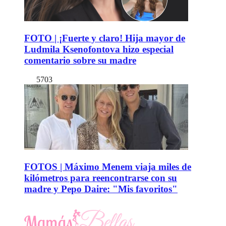
FOTO | ¡Fuerte y claro! Hija mayor de
Ludmila Ksenofontova hizo especial
comentario sobre su madre
5703
FOTOS | Máximo Menem viaja miles de
kilómetros para reencontrarse con su
madre y Pepo Daire: "Mis favoritos"