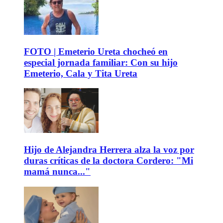
FOTO | Emeterio Ureta chocheó en
especial jornada familiar: Con su hijo
Emeterio, Cala y Tita Ureta
Hijo de Alejandra Herrera alza la voz por
duras críticas de la doctora Cordero: "Mi
mamá nunca..."