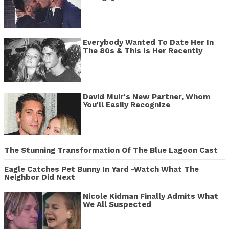
Everybody Wanted To Date Her In
The 80s & This Is Her Recently
David Muir's New Partner, Whom
You'll Easily Recognize
The Stunning Transformation Of The Blue Lagoon Cast
Eagle Catches Pet Bunny In Yard -Watch What The
Neighbor Did Next
Nicole Kidman Finally Admits What
We All Suspected