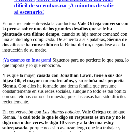
difícil de su embarazo ¡A minutos de salir
al escenario!
En una reciente entrevista la conductora
Vale Ortega conversó con
la prensa sobre uno de los grandes desafíos que se le ha
planteado este último tiempo
, cuando su hija menor comenzó con
una actitud algo complicada. De acuerdo a sus palabras,
Sienna de
dos años se ha convertido en la Reina del no,
negándose a cada
instrucción de su madre.
¡Ya estamos en
Instagram
!
Síguenos para no perderte lo que pasa, lo
que importa y lo que emociona.
Y es que la mujer,
casada con Jonathan Lawn, tiene a sus dos
hijas: Oli, el mayor con cuatro años, y su retoña más pequeña
Sienna.
Con ellos ha formado una tierna familia que presume
constantemente en sus redes sociales, aunque no todo es tan bonito
con sus retoñas como ella muestra, pues las cosas han sido difíciles
recientemente.
En conversación con
Las últimas noticias
,
Vale Ortega
contó que
Sienna, "
a casi todo lo que le digo su respuesta es un no y no le
digo una o dos veces, le digo 10 veces y a la décima estoy
sobrepasada,
porque necesito avanzar, tengo que ir a trabajar y