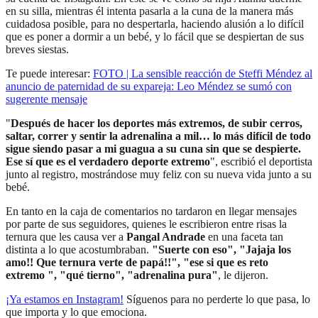
en su silla, mientras él intenta pasarla a la cuna de la manera más
cuidadosa posible, para no despertarla, haciendo alusión a lo difícil
que es poner a dormir a un bebé, y lo fácil que se despiertan de sus
breves siestas.
Te puede interesar:
FOTO | La sensible reacción de Steffi Méndez al
anuncio de paternidad de su expareja: Leo Méndez se sumó con
sugerente mensaje
"
Después de hacer los deportes más extremos, de subir cerros,
saltar, correr y sentir la adrenalina a mil… lo más difícil de todo
sigue siendo pasar a mi guagua a su cuna sin que se despierte.
Ese sí que es el verdadero deporte extremo
", escribió el deportista
junto al registro, mostrándose muy feliz con su nueva vida junto a su
bebé.
En tanto en la caja de comentarios no tardaron en llegar mensajes
por parte de sus seguidores, quienes le escribieron entre risas la
ternura que les causa ver a
Pangal Andrade
en una faceta tan
distinta a lo que acostumbraban.
"Suerte con eso", "Jajaja los
amo!! Que ternura verte de papá!!", "ese si que es reto
extremo ", "qué tierno", "adrenalina pura"
, le dijeron.
¡Ya estamos en
Instagram
!
Síguenos para no perderte lo que pasa, lo
que importa y lo que emociona.