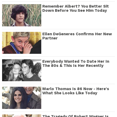
Remember Albert? You Better Sit
Down Before You See Him Today
Ellen DeGeneres Confirms Her New
Partner
Everybody Wanted To Date Her In
The 80s & This Is Her Recently
Marlo Thomas Is 86 Now - Here's
What She Looks Like Today
The Tragedy Of Robert Wagner Is