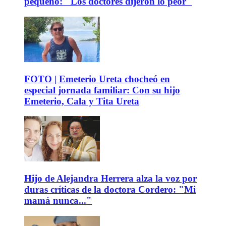
pequeño: "Los doctores dijeron lo peor"
FOTO | Emeterio Ureta chocheó en
especial jornada familiar: Con su hijo
Emeterio, Cala y Tita Ureta
Hijo de Alejandra Herrera alza la voz por
duras críticas de la doctora Cordero: "Mi
mamá nunca..."