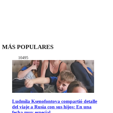
MÁS POPULARES
10495
Ludmila Ksenofontova compartió detalle
del viaje a Rusia con sus hijos: En una
fecha muy especial