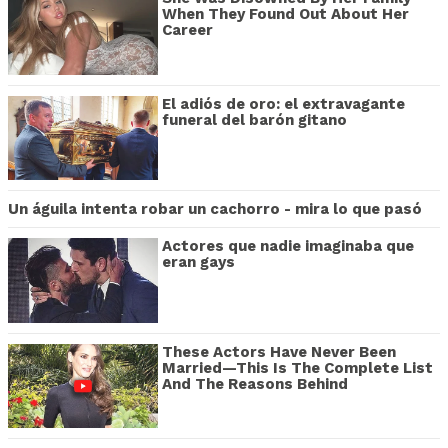
When They Found Out About Her
Career
El adiós de oro: el extravagante
funeral del barón gitano
Un águila intenta robar un cachorro - mira lo que pasó
Actores que nadie imaginaba que
eran gays
These Actors Have Never Been
Married—This Is The Complete List
And The Reasons Behind