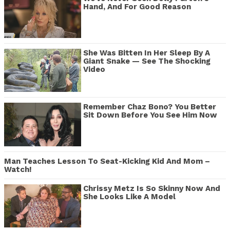
Hand, And For Good Reason
She Was Bitten In Her Sleep By A
Giant Snake — See The Shocking
Video
Remember Chaz Bono? You Better
Sit Down Before You See Him Now
Man Teaches Lesson To Seat-Kicking Kid And Mom –
Watch!
Chrissy Metz Is So Skinny Now And
She Looks Like A Model