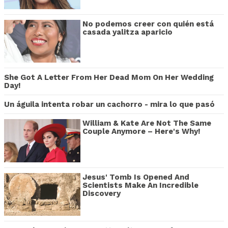
No podemos creer con quién está
casada yalitza aparicio
She Got A Letter From Her Dead Mom On Her Wedding
Day!
Un águila intenta robar un cachorro - mira lo que pasó
William & Kate Are Not The Same
Couple Anymore – Here's Why!
Jesus' Tomb Is Opened And
Scientists Make An Incredible
Discovery