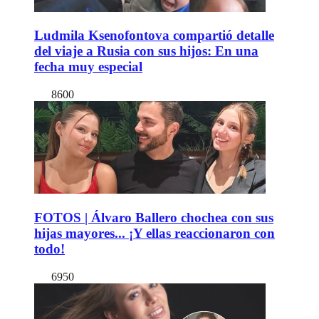
Ludmila Ksenofontova compartió detalle
del viaje a Rusia con sus hijos: En una
fecha muy especial
8600
FOTOS | Álvaro Ballero chochea con sus
hijas mayores... ¡Y ellas reaccionaron con
todo!
6950