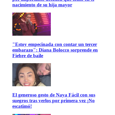
nacimiento de su hija mayor
"Estoy empecinada con contar un tercer
embarazo": Diana Bolocco sorprende en
Fiebre de baile
El generoso gesto de Naya Fácil con sus
suegros tras verlos por primera vez ¡No
escatimó!