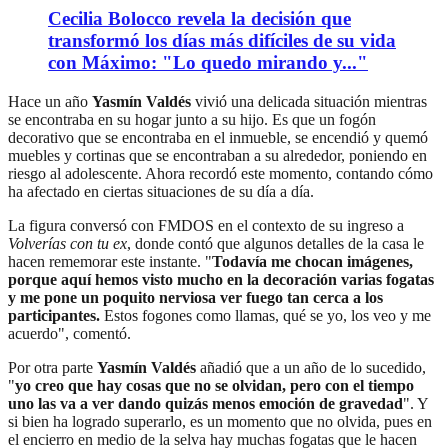
Cecilia Bolocco revela la decisión que
transformó los días más difíciles de su vida
con Máximo: "Lo quedo mirando y..."
Hace un año
Yasmín Valdés
vivió una delicada situación mientras
se encontraba en su hogar junto a su hijo. Es que un fogón
decorativo que se encontraba en el inmueble, se encendió y quemó
muebles y cortinas que se encontraban a su alrededor, poniendo en
riesgo al adolescente. Ahora recordó este momento, contando cómo
ha afectado en ciertas situaciones de su día a día.
La figura conversó con FMDOS en el contexto de su ingreso a
Volverías con tu ex
, donde contó que algunos detalles de la casa le
hacen rememorar este instante. "
Todavía me chocan imágenes,
porque aquí hemos visto mucho en la decoración varias fogatas
y me pone un poquito nerviosa ver fuego tan cerca a los
participantes.
Estos fogones como llamas, qué se yo, los veo y me
acuerdo", comentó.
Por otra parte
Yasmín Valdés
añadió que a un año de lo sucedido,
"
yo creo que hay cosas que no se olvidan, pero con el tiempo
uno las va a ver dando quizás menos emoción de gravedad
". Y
si bien ha logrado superarlo, es un momento que no olvida, pues en
el encierro en medio de la selva hay muchas fogatas que le hacen