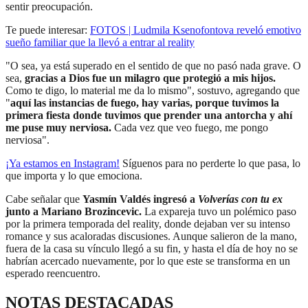
sentir preocupación.
Te puede interesar:
FOTOS | Ludmila Ksenofontova reveló emotivo
sueño familiar que la llevó a entrar al reality
"O sea, ya está superado en el sentido de que no pasó nada grave. O
sea,
gracias a Dios fue un milagro que protegió a mis hijos.
Como te digo, lo material me da lo mismo", sostuvo, agregando que
"
aquí las instancias de fuego, hay varias, porque tuvimos la
primera fiesta donde tuvimos que prender una antorcha y ahí
me puse muy nerviosa.
Cada vez que veo fuego, me pongo
nerviosa".
¡Ya estamos en
Instagram
!
Síguenos para no perderte lo que pasa, lo
que importa y lo que emociona.
Cabe señalar que
Yasmín Valdés ingresó a
Volverías con tu ex
junto a Mariano Brozincevic.
La expareja tuvo un polémico paso
por la primera temporada del reality, donde dejaban ver su intenso
romance y sus acaloradas discusiones. Aunque salieron de la mano,
fuera de la casa su vínculo llegó a su fin, y hasta el día de hoy no se
habrían acercado nuevamente, por lo que este se transforma en un
esperado reencuentro.
NOTAS DESTACADAS