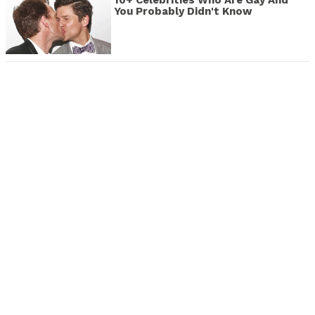
10+ Celebrities Who Are Gay And
You Probably Didn't Know