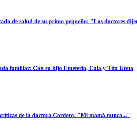
stado de salud de su primo pequeño: "Los doctores dije
da familiar: Con su hijo Emeterio, Cala y Tita Ureta
 críticas de la doctora Cordero: "Mi mamá nunca..."