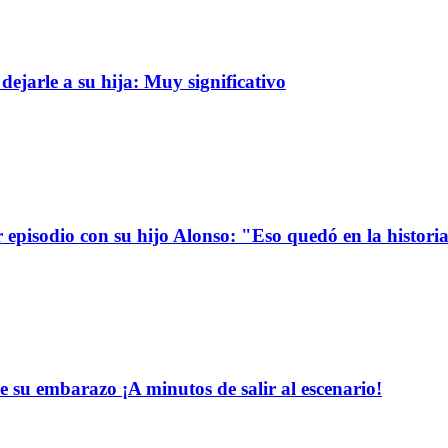
dejarle a su hija: Muy significativo
r episodio con su hijo Alonso: "Eso quedó en la histori
e su embarazo ¡A minutos de salir al escenario!