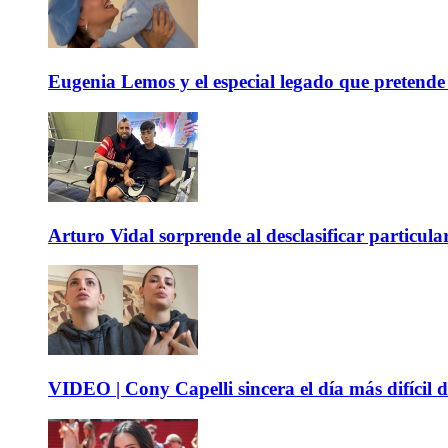
Eugenia Lemos y el especial legado que pretende 
Arturo Vidal sorprende al desclasificar particula
VIDEO | Cony Capelli sincera el día más difícil d