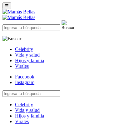
☰
Celebrity
Vida y salud
Hijos y familia
Virales
Facebook
Instagram
Celebrity
Vida y salud
Hijos y familia
Virales