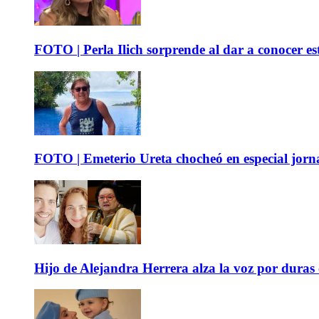
FOTO | Perla Ilich sorprende al dar a conocer e
FOTO | Emeterio Ureta chocheó en especial jorna
Hijo de Alejandra Herrera alza la voz por duras