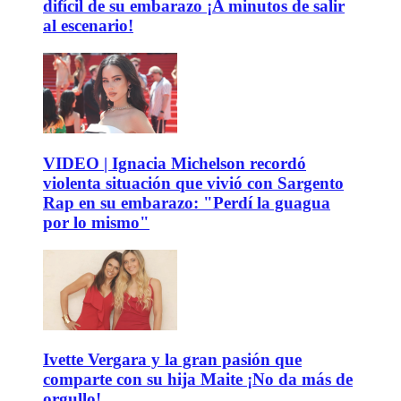
difícil de su embarazo ¡A minutos de salir
al escenario!
VIDEO | Ignacia Michelson recordó
violenta situación que vivió con Sargento
Rap en su embarazo: "Perdí la guagua
por lo mismo"
Ivette Vergara y la gran pasión que
comparte con su hija Maite ¡No da más de
orgullo!