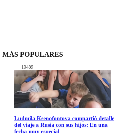
MÁS POPULARES
10489
Ludmila Ksenofontova compartió detalle
del viaje a Rusia con sus hijos: En una
fecha muy especial