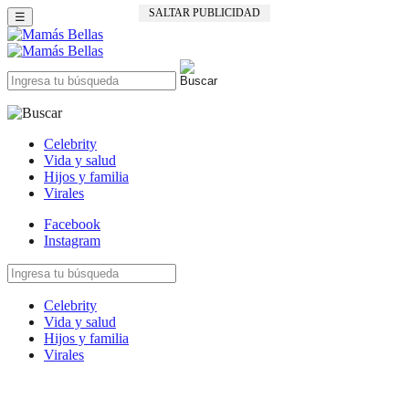
SALTAR PUBLICIDAD
☰
Celebrity
Vida y salud
Hijos y familia
Virales
Facebook
Instagram
Celebrity
Vida y salud
Hijos y familia
Virales