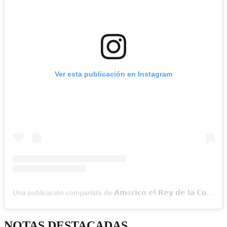
Ver esta publicación en Instagram
Una publicación compartida de 𝗔𝗺é𝗿𝗶𝗰𝗼 𝗲𝗹 𝗥𝗲𝘆 𝗱𝗲 𝗹𝗮 𝗖𝘂𝗺𝗯𝗶𝗮 (@americooficial)
NOTAS DESTACADAS