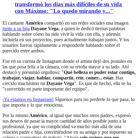
transformó los días más difíciles de su vida
con Máximo: "Lo quedo mirando y..."
El cantante
Américo
compartió en sus redes sociales una imagen
junto a su hija
Dayane Vega
, a quien le dedicó tiernas palabras
hablando sobre cómo ha sido vivir la vida con ella, y además
incluirla en sus proyectos, pues actualmente trabajan juntos. Y los
usuarios fueron rápidamente a responderle hablando sobre el
parecido entre ambos.
Fue en su cuenta de Instagram donde el artista dejó dos postales en
las que posa feliz a la cámara, con su retoña mayor a su lado. Ahí
destacó y presumió orgulloso: "
Qué belleza es poder estar contigo,
trabajar, viajar, hablar, compartir, reír, comer... estar.
Has
crecido muchísimo mi
Dayane Vega
". Es que de hecho, ella se ha
"convertido en parte importante del equipo".
¡Ya estamos en
Instagram
!
Síguenos para no perderte lo que pasa, lo
que importa y lo que emociona.
Por lo mismo
Américo
, al igual que muchos otros padres, expresó
sus deseos de pasar la mayor cantidad de años posible junto a la
profesional, ya que su complicidad va mucho más allá de una
relación padre e hija, convirtiéndose en su amiga y por supuesto su
colega y compañera de trabajo. "Ahora
solo quiero que me