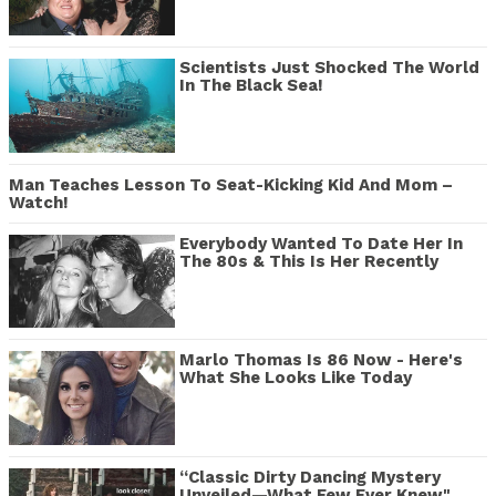
Scientists Just Shocked The World
In The Black Sea!
Man Teaches Lesson To Seat-Kicking Kid And Mom –
Watch!
Everybody Wanted To Date Her In
The 80s & This Is Her Recently
Marlo Thomas Is 86 Now - Here's
What She Looks Like Today
“Classic Dirty Dancing Mystery
Unveiled—What Few Ever Knew"