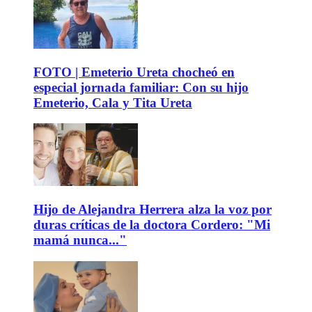
FOTO | Emeterio Ureta chocheó en
especial jornada familiar: Con su hijo
Emeterio, Cala y Tita Ureta
Hijo de Alejandra Herrera alza la voz por
duras críticas de la doctora Cordero: "Mi
mamá nunca..."