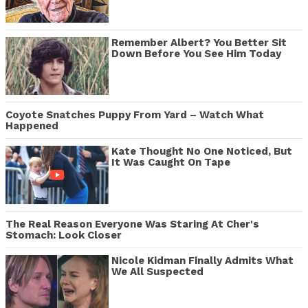
Remember Albert? You Better Sit
Down Before You See Him Today
Coyote Snatches Puppy From Yard – Watch What
Happened
Kate Thought No One Noticed, But
It Was Caught On Tape
The Real Reason Everyone Was Staring At Cher's
Stomach: Look Closer
Nicole Kidman Finally Admits What
We All Suspected