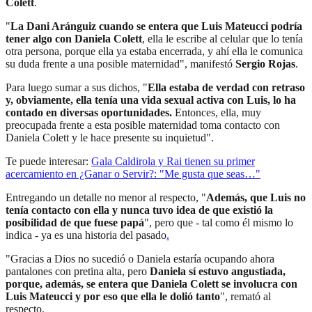
Colett
.
"
La Dani Aránguiz cuando se entera que Luis Mateucci podría
tener algo con
Daniela Colett
, ella le escribe al celular que lo tenía
otra persona, porque ella ya estaba encerrada, y ahí ella le comunica
su duda frente a una posible maternidad", manifestó
Sergio Rojas
.
Para luego sumar a sus dichos, "
Ella estaba de verdad con retraso
y, obviamente, ella tenía una vida sexual activa con Luis, lo ha
contado en diversas oportunidades.
Entonces, ella, muy
preocupada frente a esta posible maternidad toma contacto con
Daniela Colett y le hace presente su inquietud".
Te puede interesar:
Gala Caldirola y Rai tienen su primer
acercamiento en ¿Ganar o Servir?: "Me gusta que seas…"
Entregando un detalle no menor al respecto, "
Además, que Luis no
tenía contacto con ella y nunca tuvo idea de que existió la
posibilidad de que fuese papá
", pero que - tal como él mismo lo
indica - ya es una historia del pasado
.
"Gracias a Dios no sucedió o Daniela estaría ocupando ahora
pantalones con pretina alta, pero
Daniela sí estuvo angustiada,
porque, además, se entera que Daniela Colett se involucra con
Luis Mateucci y por eso que ella le dolió tanto
", remató al
respecto.