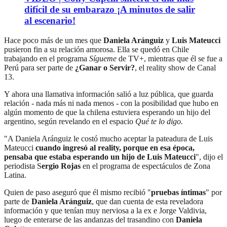
difícil de su embarazo ¡A minutos de salir
al escenario!
Hace poco más de un mes que
Daniela Aránguiz
y
Luis Mateucci
pusieron fin a su relación amorosa. Ella se quedó en Chile
trabajando en el programa
Sígueme
de TV+, mientras que él se fue a
Perú para ser parte de
¿Ganar o Servir?
, el reality show de Canal
13.
Y ahora una llamativa información salió a luz pública, que guarda
relación - nada más ni nada menos - con la posibilidad que hubo en
algún momento de que la chilena estuviera esperando un hijo del
argentino, según revelando en el espacio
Qué te lo digo.
"A Daniela Aránguiz le costó mucho aceptar la pateadura de Luis
Mateucci
cuando ingresó al reality, porque en esa época,
pensaba que estaba esperando un hijo de Luis Mateucci
", dijo el
periodista S
ergio Rojas
en el programa de espectáculos de Zona
Latina.
Quien de paso aseguró que él mismo recibió "
pruebas íntimas
" por
parte de
Daniela Aránguiz
, que dan cuenta de esta reveladora
información y que tenían muy nerviosa a la ex e Jorge Valdivia,
luego de enterarse de las andanzas del trasandino con
Daniela