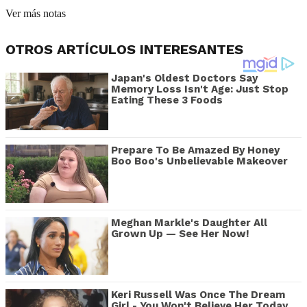
Ver más notas
OTROS ARTÍCULOS INTERESANTES
Japan's Oldest Doctors Say
Memory Loss Isn't Age: Just Stop
Eating These 3 Foods
Prepare To Be Amazed By Honey
Boo Boo's Unbelievable Makeover
Meghan Markle's Daughter All
Grown Up — See Her Now!
Keri Russell Was Once The Dream
Girl - You Won't Believe Her Today