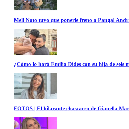
Meli Noto tuvo que ponerle freno a Pangal Andrad
¿Cómo lo hará Emilia Dides con su hija de seis me
FOTOS | El hilarante chascarro de Gianella Mare