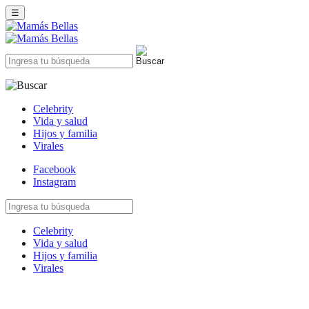
☰
Celebrity
Vida y salud
Hijos y familia
Virales
Facebook
Instagram
Celebrity
Vida y salud
Hijos y familia
Virales