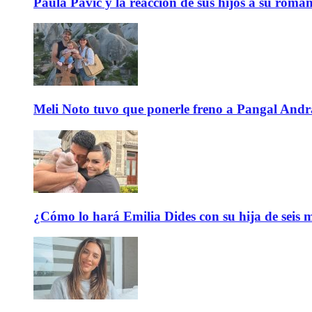
Paula Pavic y la reacción de sus hijos a su roma
Meli Noto tuvo que ponerle freno a Pangal Andrad
¿Cómo lo hará Emilia Dides con su hija de seis me