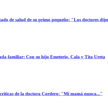
stado de salud de su primo pequeño: "Los doctores dije
da familiar: Con su hijo Emeterio, Cala y Tita Ureta
 críticas de la doctora Cordero: "Mi mamá nunca..."