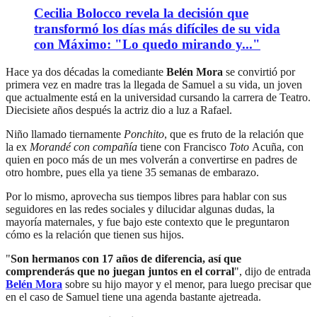
Cecilia Bolocco revela la decisión que
transformó los días más difíciles de su vida
con Máximo: "Lo quedo mirando y..."
Hace ya dos décadas la comediante
Belén Mora
se convirtió por
primera vez en madre tras la llegada de Samuel a su vida, un joven
que actualmente está en la universidad cursando la carrera de Teatro.
Diecisiete años después la actriz dio a luz a Rafael.
Niño llamado tiernamente
Ponchito
, que es fruto de la relación que
la ex
Morandé con compañía
tiene con Francisco
Toto
Acuña, con
quien en poco más de un mes volverán a convertirse en padres de
otro hombre, pues ella ya tiene 35 semanas de embarazo.
Por lo mismo, aprovecha sus tiempos libres para hablar con sus
seguidores en las redes sociales y dilucidar algunas dudas, la
mayoría maternales, y fue bajo este contexto que le preguntaron
cómo es la relación que tienen sus hijos.
"
Son hermanos con 17 años de diferencia, así que
comprenderás que no juegan juntos en el corral
", dijo de entrada
Belén Mora
sobre su hijo mayor y el menor, para luego precisar que
en el caso de Samuel tiene una agenda bastante ajetreada.