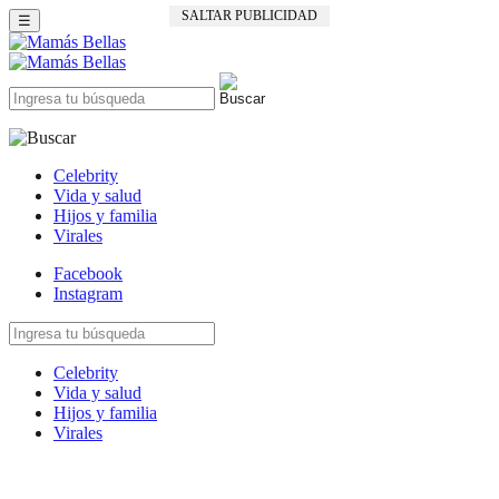
SALTAR PUBLICIDAD
☰
Celebrity
Vida y salud
Hijos y familia
Virales
Facebook
Instagram
Celebrity
Vida y salud
Hijos y familia
Virales