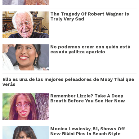
The Tragedy Of Robert Wagner Is
Truly Very Sad
No podemos creer con quién está
casada yalitza aparicio
Ella es una de las mejores peleadores de Muay Thai que
verás
Remember Lizzie? Take A Deep
Breath Before You See Her Now
Monica Lewinsky, 51, Shows Off
New Bikini Pics In Beach Style