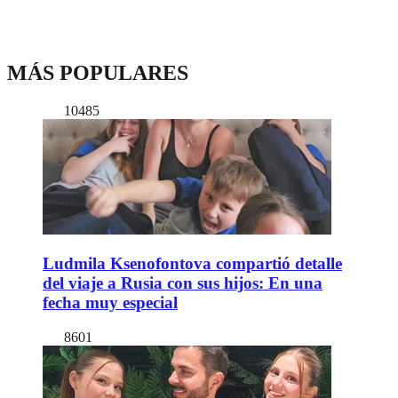
MÁS POPULARES
10485
Ludmila Ksenofontova compartió detalle
del viaje a Rusia con sus hijos: En una
fecha muy especial
8601