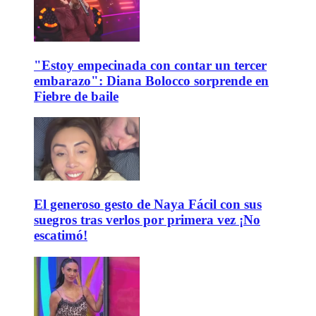
"Estoy empecinada con contar un tercer
embarazo": Diana Bolocco sorprende en
Fiebre de baile
El generoso gesto de Naya Fácil con sus
suegros tras verlos por primera vez ¡No
escatimó!