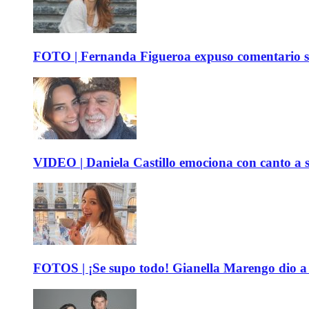
FOTO | Fernanda Figueroa expuso comentario sob
VIDEO | Daniela Castillo emociona con canto a su
FOTOS | ¡Se supo todo! Gianella Marengo dio a c