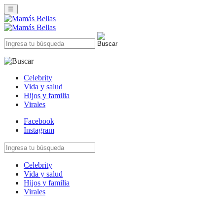
☰
Celebrity
Vida y salud
Hijos y familia
Virales
Facebook
Instagram
Celebrity
Vida y salud
Hijos y familia
Virales