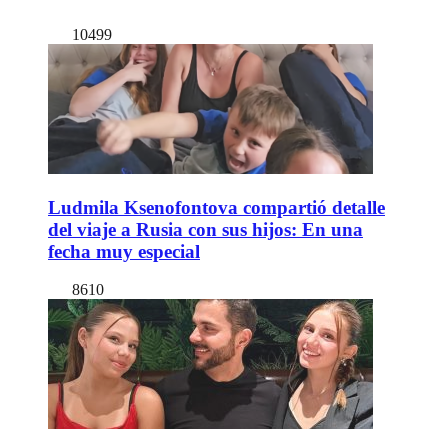
10499
Ludmila Ksenofontova compartió detalle
del viaje a Rusia con sus hijos: En una
fecha muy especial
8610