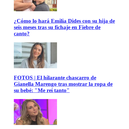
¿Cómo lo hará Emilia Dides con su hija de
seis meses tras su fichaje en Fiebre de
canto?
FOTOS | El hilarante chascarro de
Gianella Marengo tras mostrar la ropa de
su bebé: "Me reí tanto"