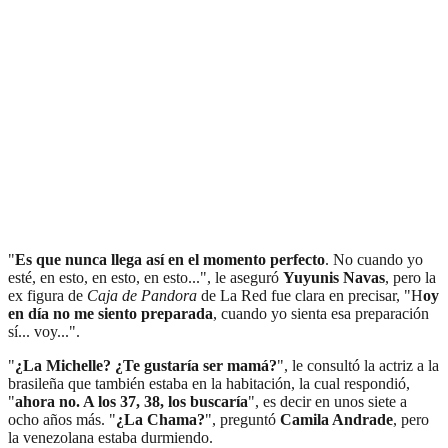
"
Es que nunca llega así en el momento perfecto
. No cuando yo
esté, en esto, en esto, en esto...", le aseguró
Yuyunis Navas
, pero la
ex figura de
Caja de Pandora
de La Red fue clara en precisar, "H
oy
en día no me siento preparada
, cuando yo sienta esa preparación
sí... voy...".
"
¿La Michelle? ¿Te gustaría ser mamá?
", le consultó la actriz a la
brasileña que también estaba en la habitación, la cual respondió,
"
ahora no. A los 37, 38, los buscaría
", es decir en unos siete a
ocho años más. "
¿La Chama?
", preguntó
Camila Andrade
, pero
la venezolana estaba durmiendo.