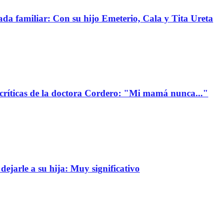
da familiar: Con su hijo Emeterio, Cala y Tita Ureta
 críticas de la doctora Cordero: "Mi mamá nunca..."
dejarle a su hija: Muy significativo