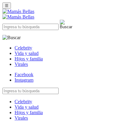
☰
Celebrity
Vida y salud
Hijos y familia
Virales
Facebook
Instagram
Celebrity
Vida y salud
Hijos y familia
Virales