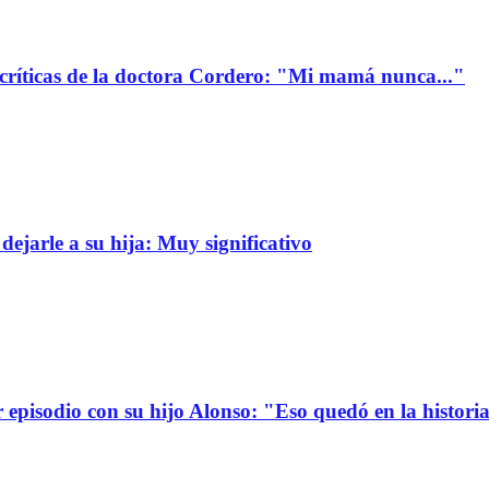
 críticas de la doctora Cordero: "Mi mamá nunca..."
dejarle a su hija: Muy significativo
r episodio con su hijo Alonso: "Eso quedó en la histori