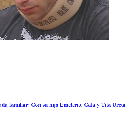
da familiar: Con su hijo Emeterio, Cala y Tita Ureta