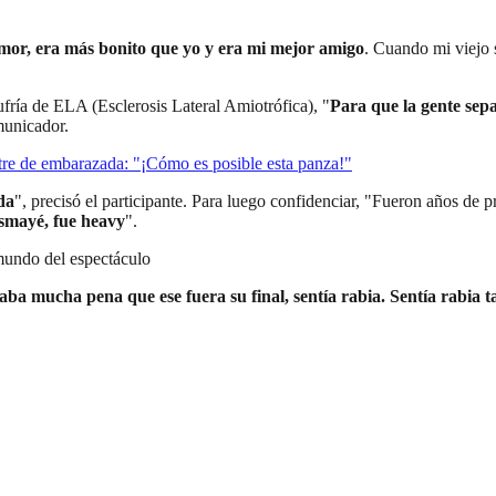
umor, era más bonito que yo y era mi mejor amigo
. Cuando mi viejo 
fría de ELA (Esclerosis Lateral Amiotrófica), "
Para que la gente sep
municador.
tre de embarazada: "¡Cómo es posible esta panza!"
da
", precisó el participante. Para luego confidenciar, "Fueron años de p
esmayé, fue heavy
".
 mundo del espectáculo
daba mucha pena que ese fuera su final, sentía rabia. Sentía rab