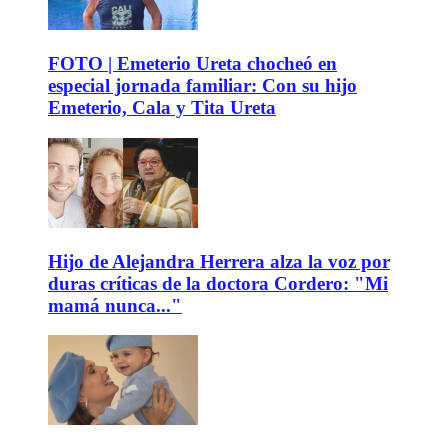
FOTO | Emeterio Ureta chocheó en
especial jornada familiar: Con su hijo
Emeterio, Cala y Tita Ureta
Hijo de Alejandra Herrera alza la voz por
duras críticas de la doctora Cordero: "Mi
mamá nunca..."