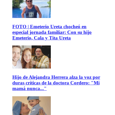
FOTO | Emeterio Ureta chocheó en
especial jornada familiar: Con su hijo
Emeterio, Cala y Tita Ureta
Hijo de Alejandra Herrera alza la voz por
duras críticas de la doctora Cordero: "Mi
mamá nunca..."