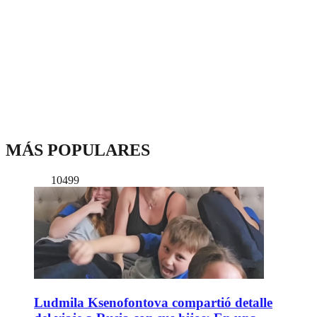
MÁS POPULARES
10499
Ludmila Ksenofontova compartió detalle