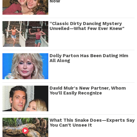
Now
“Classic Dirty Dancing Mystery
Unveiled—What Few Ever Knew"
Dolly Parton Has Been Dating Him
All Along
David Muir's New Partner, Whom
You'll Easily Recognize
What This Snake Does—Experts Say
You Can't Unsee It