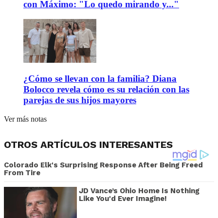
con Máximo: "Lo quedo mirando y..."
¿Cómo se llevan con la familia? Diana
Bolocco revela cómo es su relación con las
parejas de sus hijos mayores
Ver más notas
OTROS ARTÍCULOS INTERESANTES
Colorado Elk's Surprising Response After Being Freed
From Tire
JD Vance’s Ohio Home Is Nothing
Like You'd Ever Imagine!