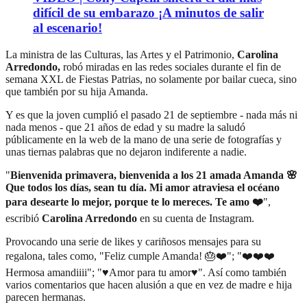
difícil de su embarazo ¡A minutos de salir
al escenario!
La ministra de las Culturas, las Artes y el Patrimonio,
Carolina
Arredondo,
robó miradas en las redes sociales durante el fin de
semana XXL de Fiestas Patrias, no solamente por bailar cueca, sino
que también por su hija Amanda.
Y es que la joven cumplió el pasado 21 de septiembre - nada más ni
nada menos - que 21 años de edad y su madre la saludó
públicamente en la web de la mano de una serie de fotografías y
unas tiernas palabras que no dejaron indiferente a nadie.
"
Bienvenida primavera, bienvenida a los 21 amada Amanda 🌸
Que todos los días, sean tu día. Mi amor atraviesa el océano
para desearte lo mejor, porque te lo mereces. Te amo ❤️
",
escribió
Carolina Arredondo
en su cuenta de Instagram.
Provocando una serie de likes y cariñosos mensajes para su
regalona, tales como, "Feliz cumple Amanda! 🎂❤️"; "❤️❤️❤️
Hermosa amandiiii"; "♥️Amor para tu amor♥️". Así como también
varios comentarios que hacen alusión a que en vez de madre e hija
parecen hermanas.