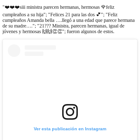
"❤️❤️❤️siii ministra parecen hermanas, hermosas 🌹feliz
cumpleaños a su hija"; "Felices 21 para las dos 💕"; "Feliz
cumpleaños Amanda bella ….llegó a una edad que parece hermana
de su madre…."; "21??? Ministra, parecen hermanas, igual de
jóvenes y hermosas 🙌🙌👏👏"; fueron algunos de estos.
Ver esta publicación en Instagram