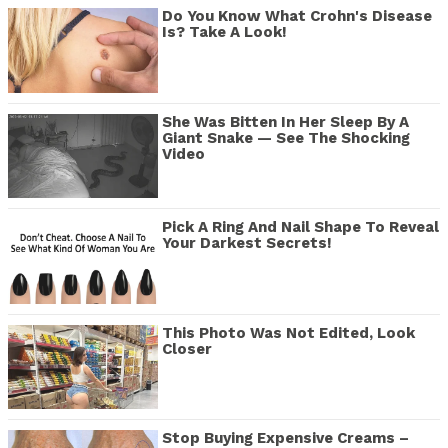
Do You Know What Crohn's Disease
Is? Take A Look!
She Was Bitten In Her Sleep By A
Giant Snake — See The Shocking
Video
Pick A Ring And Nail Shape To Reveal
Your Darkest Secrets!
This Photo Was Not Edited, Look
Closer
Stop Buying Expensive Creams –