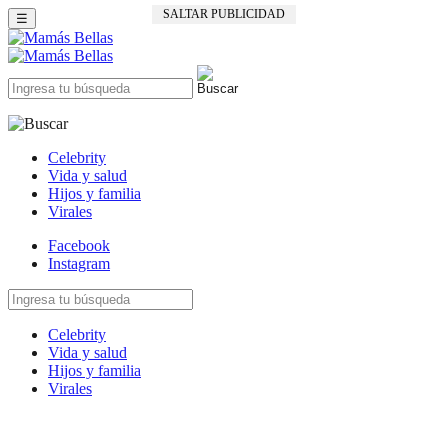
☰
Celebrity
Vida y salud
Hijos y familia
Virales
Facebook
Instagram
Celebrity
Vida y salud
Hijos y familia
Virales