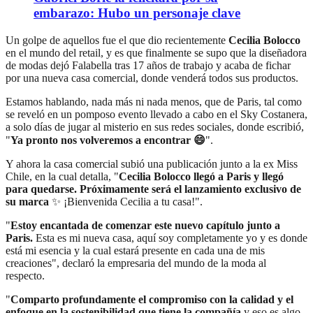
embarazo: Hubo un personaje clave
Un golpe de aquellos fue el que dio recientemente
Cecilia Bolocco
en el mundo del retail, y es que finalmente se supo que la diseñadora
de modas dejó Falabella tras 17 años de trabajo y acaba de fichar
por una nueva casa comercial, donde venderá todos sus productos.
Estamos hablando, nada más ni nada menos, que de Paris, tal como
se reveló en un pomposo evento llevado a cabo en el Sky Costanera,
a solo días de jugar al misterio en sus redes sociales, donde escribió,
"
Ya pronto nos volveremos a encontrar 😄
".
Y ahora la casa comercial subió una publicación junto a la ex Miss
Chile, en la cual detalla, "
Cecilia Bolocco llegó a Paris y llegó
para quedarse. Próximamente será el lanzamiento exclusivo de
su marca
✨ ¡Bienvenida Cecilia a tu casa!".
"
Estoy encantada de comenzar este nuevo capítulo junto a
Paris.
Esta es mi nueva casa, aquí soy completamente yo y es donde
está mi esencia y la cual estará presente en cada una de mis
creaciones", declaró la empresaria del mundo de la moda al
respecto.
"
Comparto profundamente el compromiso con la calidad y el
enfoque en la sostenibilidad que tiene la compañía
y eso es algo