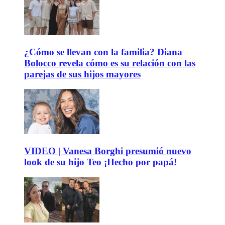
¿Cómo se llevan con la familia? Diana
Bolocco revela cómo es su relación con las
parejas de sus hijos mayores
VIDEO | Vanesa Borghi presumió nuevo
look de su hijo Teo ¡Hecho por papá!