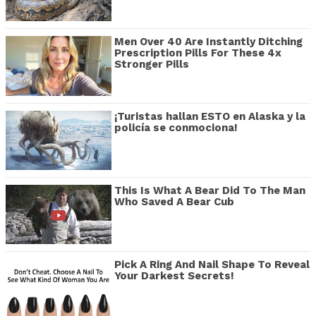
Men Over 40 Are Instantly Ditching
Prescription Pills For These 4x
Stronger Pills
¡Turistas hallan ESTO en Alaska y la
policía se conmociona!
This Is What A Bear Did To The Man
Who Saved A Bear Cub
Pick A Ring And Nail Shape To Reveal
Your Darkest Secrets!