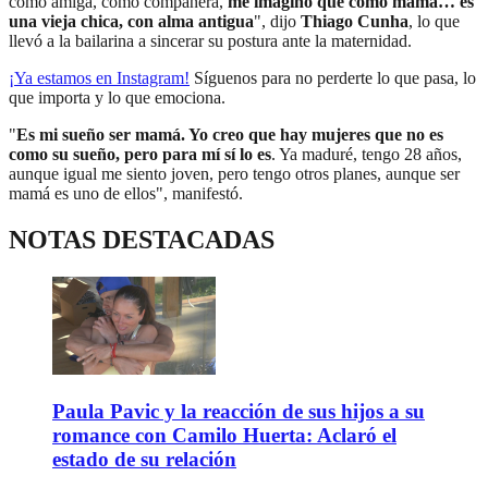
como amiga, como compañera,
me imagino que como mamá… es
una vieja chica, con alma antigua
", dijo
Thiago Cunha
, lo que
llevó a la bailarina a sincerar su postura ante la maternidad.
¡Ya estamos en
Instagram
!
Síguenos para no perderte lo que pasa, lo
que importa y lo que emociona.
"
Es mi sueño ser mamá. Yo creo que hay mujeres que no es
como su sueño, pero para mí sí lo es
. Ya maduré, tengo 28 años,
aunque igual me siento joven, pero tengo otros planes, aunque ser
mamá es uno de ellos", manifestó.
NOTAS DESTACADAS
Paula Pavic y la reacción de sus hijos a su
romance con Camilo Huerta: Aclaró el
estado de su relación