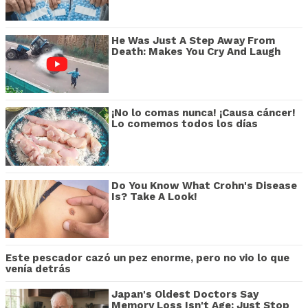
He Was Just A Step Away From
Death: Makes You Cry And Laugh
¡No lo comas nunca! ¡Causa cáncer!
Lo comemos todos los días
Do You Know What Crohn's Disease
Is? Take A Look!
Este pescador cazó un pez enorme, pero no vio lo que
venía detrás
Japan's Oldest Doctors Say
Memory Loss Isn't Age: Just Stop