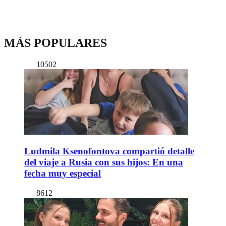
MÁS POPULARES
10502
Ludmila Ksenofontova compartió detalle
del viaje a Rusia con sus hijos: En una
fecha muy especial
8612