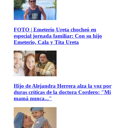
FOTO | Emeterio Ureta chocheó en
especial jornada familiar: Con su hijo
Emeterio, Cala y Tita Ureta
Hijo de Alejandra Herrera alza la voz por
duras críticas de la doctora Cordero: "Mi
mamá nunca..."