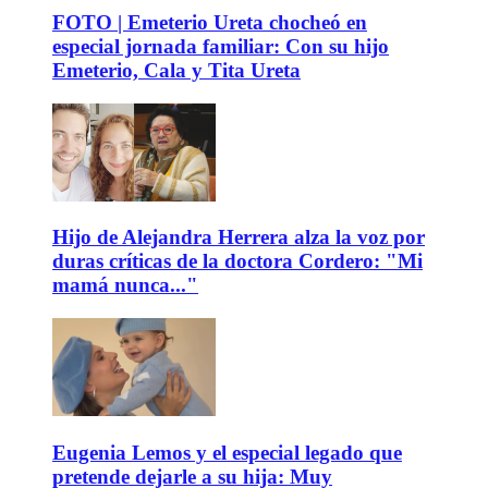
FOTO | Emeterio Ureta chocheó en
especial jornada familiar: Con su hijo
Emeterio, Cala y Tita Ureta
Hijo de Alejandra Herrera alza la voz por
duras críticas de la doctora Cordero: "Mi
mamá nunca..."
Eugenia Lemos y el especial legado que
pretende dejarle a su hija: Muy