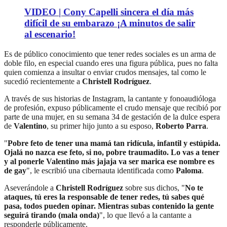
VIDEO | Cony Capelli sincera el día más
difícil de su embarazo ¡A minutos de salir
al escenario!
Es de público conocimiento que tener redes sociales es un arma de
doble filo, en especial cuando eres una figura pública, pues no falta
quien comienza a insultar o enviar crudos mensajes, tal como le
sucedió recientemente a
Christell Rodríguez
.
A través de sus historias de Instagram, la cantante y fonoaudióloga
de profesión, expuso públicamente el crudo mensaje que recibió por
parte de una mujer, en su semana 34 de gestación de la dulce espera
de
Valentino
, su primer hijo junto a su esposo,
Roberto Parra
.
"
Pobre feto de tener una mamá tan ridícula, infantil y estúpida.
Ojalá no nazca ese feto, si no, pobre traumadito. Lo vas a tener
y al ponerle Valentino más jajaja va ser marica ese nombre es
de gay
", le escribió una cibernauta identificada como
Paloma
.
Aseverándole a
Christell Rodríguez
sobre sus dichos, "
No te
ataques, tú eres la responsable de tener redes, tú sabes qué
pasa, todos pueden opinar. Mientras subas contenido la gente
seguirá tirando (mala onda)
", lo que llevó a la cantante a
responderle públicamente.