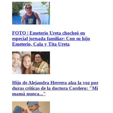
FOTO | Emeterio Ureta chocheó en
especial jornada familiar: Con su hijo
Emeterio, Cala y Tita Ureta
Hijo de Alejandra Herrera alza la voz por
duras críticas de la doctora Cordero: "Mi
mamá nunca..."