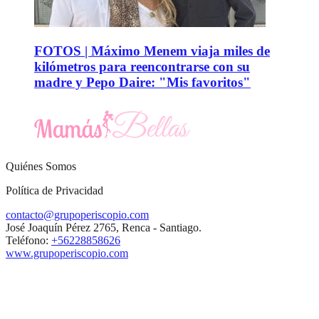
FOTOS | Máximo Menem viaja miles de
kilómetros para reencontrarse con su
madre y Pepo Daire: "Mis favoritos"
Quiénes Somos
Política de Privacidad
contacto@grupoperiscopio.com
José Joaquín Pérez 2765, Renca - Santiago.
Teléfono:
+56228858626
www.grupoperiscopio.com