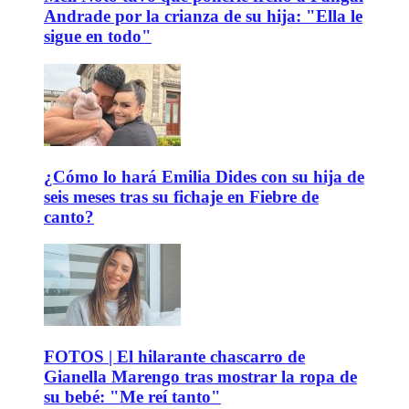
Andrade por la crianza de su hija: "Ella le
sigue en todo"
¿Cómo lo hará Emilia Dides con su hija de
seis meses tras su fichaje en Fiebre de
canto?
FOTOS | El hilarante chascarro de
Gianella Marengo tras mostrar la ropa de
su bebé: "Me reí tanto"