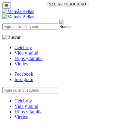
SALTAR PUBLICIDAD
☰
Celebrity
Vida y salud
Hijos y familia
Virales
Facebook
Instagram
Celebrity
Vida y salud
Hijos y familia
Virales