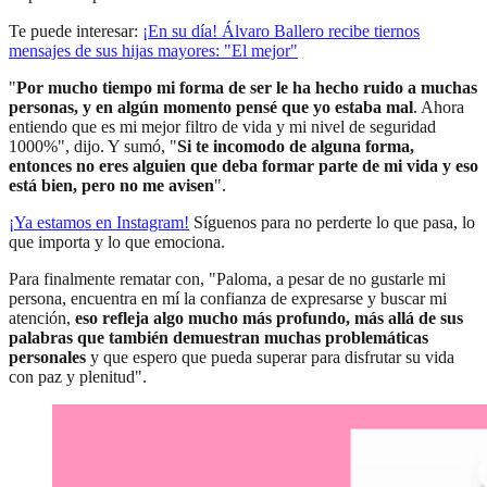
Te puede interesar:
¡En su día! Álvaro Ballero recibe tiernos
mensajes de sus hijas mayores: "El mejor"
"
Por mucho tiempo mi forma de ser le ha hecho ruido a muchas
personas, y en algún momento pensé que yo estaba mal
. Ahora
entiendo que es mi mejor filtro de vida y mi nivel de seguridad
1000%", dijo. Y sumó, "
Si te incomodo de alguna forma,
entonces no eres alguien que deba formar parte de mi vida y eso
está bien, pero no me avisen
".
¡Ya estamos en
Instagram
!
Síguenos para no perderte lo que pasa, lo
que importa y lo que emociona.
Para finalmente rematar con, "Paloma, a pesar de no gustarle mi
persona, encuentra en mí la confianza de expresarse y buscar mi
atención,
eso refleja algo mucho más profundo, más allá de sus
palabras que también demuestran muchas problemáticas
personales
y que espero que pueda superar para disfrutar su vida
con paz y plenitud".