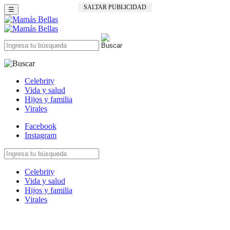
SALTAR PUBLICIDAD
☰
Celebrity
Vida y salud
Hijos y familia
Virales
Facebook
Instagram
Celebrity
Vida y salud
Hijos y familia
Virales