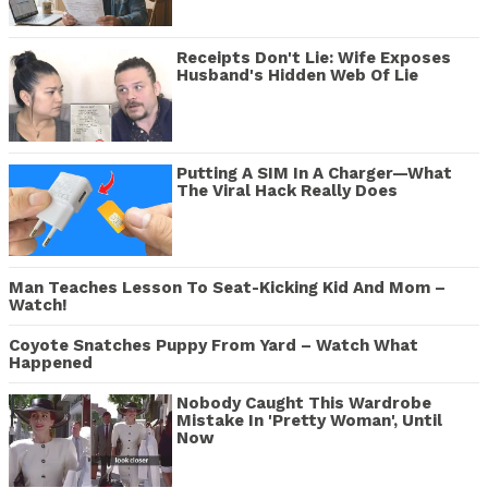
Receipts Don't Lie: Wife Exposes
Husband's Hidden Web Of Lie
Putting A SIM In A Charger—What
The Viral Hack Really Does
Man Teaches Lesson To Seat-Kicking Kid And Mom –
Watch!
Coyote Snatches Puppy From Yard – Watch What
Happened
Nobody Caught This Wardrobe
Mistake In 'Pretty Woman', Until
Now