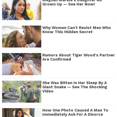
Meghan Markle's Daughter All
Grown Up — See Her Now!
Why Women Can't Resist Men Who
Know This Hidden Secret
Rumors About Tiger Wood's Partner
Are Confirmed
She Was Bitten In Her Sleep By A
Giant Snake — See The Shocking
Video
How One Photo Caused A Man To
Immediately Ask For A Divorce