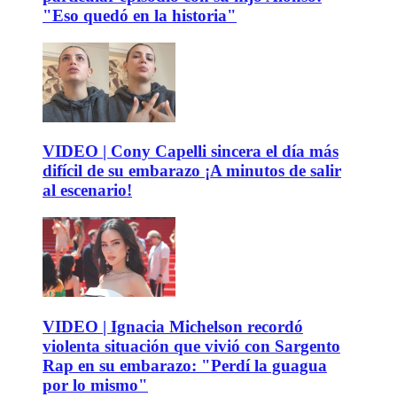
"Eso quedó en la historia"
VIDEO | Cony Capelli sincera el día más
difícil de su embarazo ¡A minutos de salir
al escenario!
VIDEO | Ignacia Michelson recordó
violenta situación que vivió con Sargento
Rap en su embarazo: "Perdí la guagua
por lo mismo"