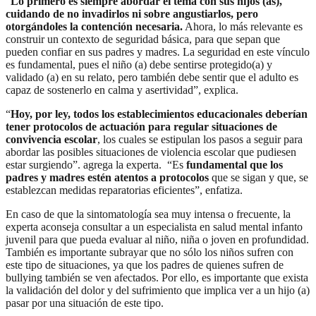
“
Lo primero es siempre abordar el tema con sus hijos (as),
cuidando de no invadirlos ni sobre angustiarlos, pero
otorgándoles la contención necesaria.
Ahora, lo más relevante es
construir un contexto de seguridad básica, para que sepan que
pueden confiar en sus padres y madres. La seguridad en este vínculo
es fundamental, pues el niño (a) debe sentirse protegido(a) y
validado (a) en su relato, pero también debe sentir que el adulto es
capaz de sostenerlo en calma y asertividad”, explica.
“
Hoy, por ley, todos los establecimientos educacionales deberían
tener protocolos de actuación para regular situaciones de
convivencia escolar
, los cuales se estipulan los pasos a seguir para
abordar las posibles situaciones de violencia escolar que pudiesen
estar surgiendo”. agrega la experta. “Es
fundamental que los
padres y madres estén atentos a protocolos
que se sigan y que, se
establezcan medidas reparatorias eficientes”, enfatiza.
En caso de que la sintomatología sea muy intensa o frecuente, la
experta aconseja consultar a un especialista en salud mental infanto
juvenil para que pueda evaluar al niño, niña o joven en profundidad.
También es importante subrayar que no sólo los niños sufren con
este tipo de situaciones, ya que los padres de quienes sufren de
bullying también se ven afectados. Por ello, es importante que exista
la validación del dolor y del sufrimiento que implica ver a un hijo (a)
pasar por una situación de este tipo.