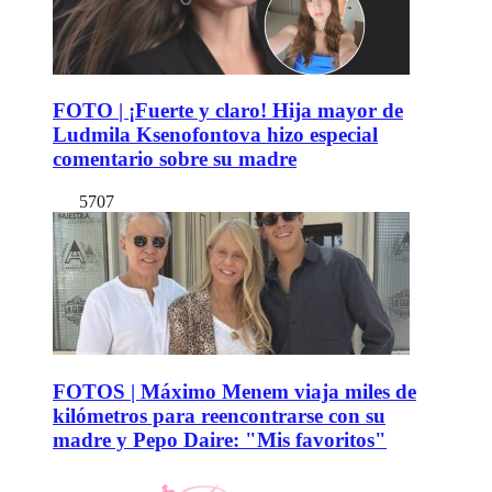
FOTO | ¡Fuerte y claro! Hija mayor de
Ludmila Ksenofontova hizo especial
comentario sobre su madre
5707
FOTOS | Máximo Menem viaja miles de
kilómetros para reencontrarse con su
madre y Pepo Daire: "Mis favoritos"