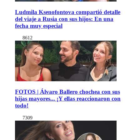
Ludmila Ksenofontova compartió detalle
del viaje a Rusia con sus hijos: En una
fecha muy especial
8612
FOTOS | Álvaro Ballero chochea con sus
hijas mayores... ¡Y ellas reaccionaron con
todo!
7309