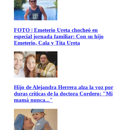
FOTO | Emeterio Ureta chocheó en
especial jornada familiar: Con su hijo
Emeterio, Cala y Tita Ureta
Hijo de Alejandra Herrera alza la voz por
duras críticas de la doctora Cordero: "Mi
mamá nunca..."