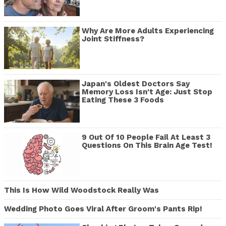
Why Are More Adults Experiencing
Joint Stiffness?
Japan's Oldest Doctors Say
Memory Loss Isn't Age: Just Stop
Eating These 3 Foods
9 Out Of 10 People Fail At Least 3
Questions On This Brain Age Test!
This Is How Wild Woodstock Really Was
Wedding Photo Goes Viral After Groom's Pants Rip!