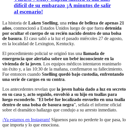
difícil de su embarazo ¡A minutos de salir
al escenario!
La historia de
Laken Snelling
, una
reina de belleza de apenas 21
años
, conmocionó a Estados Unidos luego de que fuera
detenida
por ocultar el cuerpo de su recién nacido dentro de una bolsa
de basura
. El caso salió a la luz el pasado miércoles 27 de agosto,
en la localidad de Lexington, Kentucky.
El procedimiento policial se originó tras una
llamada de
emergencia que alertaba sobre un bebé inconsciente en la
vivienda de la joven
. Los equipos médicos intentaron reanimarlo
sin éxito y, a las 10:30 de la mañana, confirmaron su fallecimiento.
Fue entonces cuando
Snelling quedó bajo custodia, enfrentando
una serie de cargos en su contra
.
Los antecedentes revelan que
la joven había dado a luz en secreto
en su casa y, acto seguido, envolvió a su hijo en toallas para
luego esconderlo
. “
El bebé fue localizado envuelto en una toalla
dentro de una bolsa de basura negra
”, señala el informe oficial
sobre el dramático hallazgo que condujo a su arresto inmediato.
¡Ya estamos en
Instagram
!
Síguenos para no perderte lo que pasa, lo
que importa y lo que emociona.