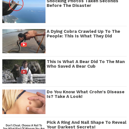
Shocking Photos Taken Seconds
Before The Disaster
A Dying Cobra Crawled Up To The
People: This Is What They Did
This Is What A Bear Did To The Man
Who Saved A Bear Cub
Do You Know What Crohn's Disease
Is? Take A Look!
Pick A Ring And Nail Shape To Reveal
Your Darkest Secrets!