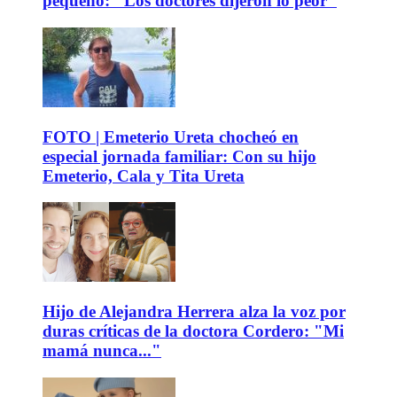
pequeño: "Los doctores dijeron lo peor"
FOTO | Emeterio Ureta chocheó en
especial jornada familiar: Con su hijo
Emeterio, Cala y Tita Ureta
Hijo de Alejandra Herrera alza la voz por
duras críticas de la doctora Cordero: "Mi
mamá nunca..."