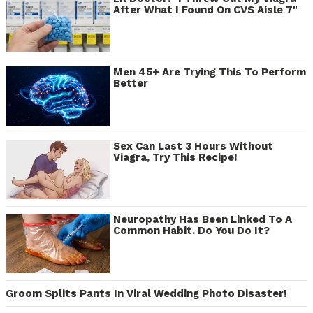
After What I Found On CVS Aisle 7"
Men 45+ Are Trying This To Perform
Better
Sex Can Last 3 Hours Without
Viagra, Try This Recipe!
Neuropathy Has Been Linked To A
Common Habit. Do You Do It?
Groom Splits Pants In Viral Wedding Photo Disaster!