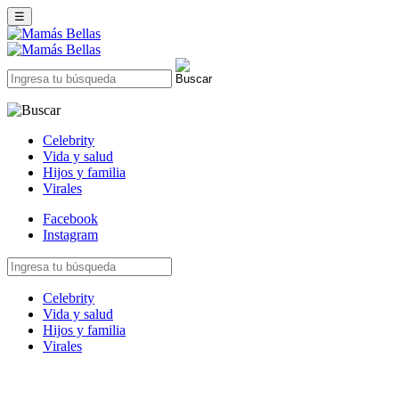
☰
Celebrity
Vida y salud
Hijos y familia
Virales
Facebook
Instagram
Celebrity
Vida y salud
Hijos y familia
Virales