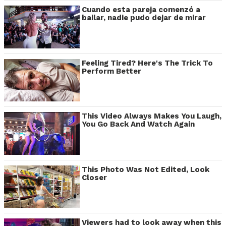
Cuando esta pareja comenzó a
bailar, nadie pudo dejar de mirar
Feeling Tired? Here's The Trick To
Perform Better
This Video Always Makes You Laugh,
You Go Back And Watch Again
This Photo Was Not Edited, Look
Closer
Viewers had to look away when this