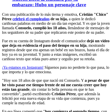
embarazo: Hubo un personaje clave
Con una publicación de lo más tierna y emotiva,
Cristián "Chico"
Pérez
celebró el cumpleaños
de su hija,
a quien le dedicó
cariñosas palabras en medio de un día tan especial. Y es que la joven
llamada
Consuelo, cumplió los 18 años,
llenándose de mensajes de
los seguidores de su padre que replicaron este posteo de su padre.
Fue en su cuenta de Instagram donde el comunicador
dejó un video
que deja en evidencia el paso del tiempo en su hija
, mostrando
registros desde que era apenas un bebé en sus brazos, hasta el día de
hoy ya en su juventud. Y junto a estas imágenes, escribió un
cariñoso texto que relata puro amor y orgullo por su retoña.
¡Ya estamos en
Instagram
!
Síguenos para no perderte lo que pasa, lo
que importa y lo que emociona.
"Hoy son 18 años de que que nació mi Consuelo. Y
a pesar de que
he visto pasar ese tiempo frente de mi me cuesta creer que hoy
estás tan grande
, sin contar lo bella persona en que te has
convertido", partió escribiendo
Cristián Pérez
, que además la
felicitó por esta nueva etapa de su vida que comienza, pues ya
cumple la mayoría de edad.
En esa línea comentó que "
hoy comienza el segundo tiempo
, con