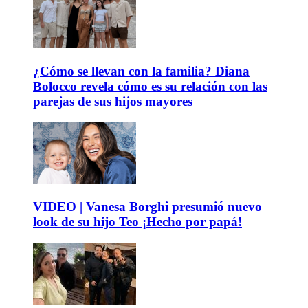
¿Cómo se llevan con la familia? Diana
Bolocco revela cómo es su relación con las
parejas de sus hijos mayores
VIDEO | Vanesa Borghi presumió nuevo
look de su hijo Teo ¡Hecho por papá!