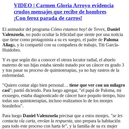
VIDEO | Carmen Gloria Arroyo evidencia
crudos mensajes que recibe de hombres
¡Con feroz parada de carros!
El animador del programa
Cómo estamos hoy!
de Tevex,
Daniel
Valenzuela
, no pudo ocultar la felicidad que siente por una noticia
que tiene como protagonista a su ex suegro, el padre de
Paloma
Aliag
a, y lo compartió con su compañera de trabajo, Titi García-
Huidobro.
Y es que según dio a conocer el otrora locutor radial, el abuelo
materno de sus hijas estaba siendo tratado por un cáncer en grado 3
y tras pasar su proceso de quimioterapias, ya no hay rastros de la
enfermedad.
"Quiero contar algo bien personal…
tiene que ver con un milagro
casi
"; partió diciendo. Para luego agregar, "el papá de Paloma, mi
exsuegro, estaba diagnosticado de cáncer hace poquito tiempo, hizo
todas sus quimioterapias, incluso realizamos lo de los monjes
brasileños".
Para luego
Daniel Valenzuela
precisar que a estos monjes,
"se les
contacta vía carta, envían la respuesta,
uno prepara la habitación
para todo este proceso con harta fe", y la familia de su ex mujer