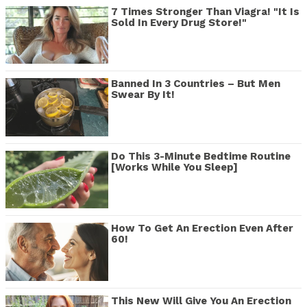
7 Times Stronger Than Viagra! "It Is
Sold In Every Drug Store!"
Banned In 3 Countries – But Men
Swear By It!
Do This 3-Minute Bedtime Routine
[Works While You Sleep]
How To Get An Erection Even After
60!
This New Will Give You An Erection