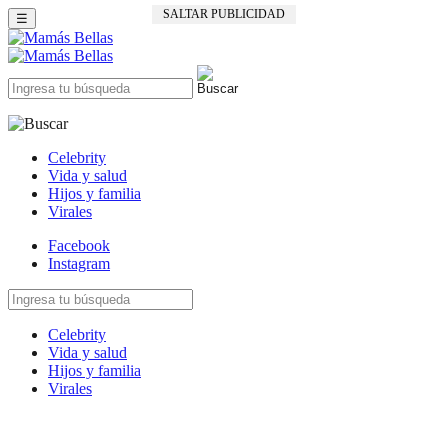
SALTAR PUBLICIDAD
☰
Celebrity
Vida y salud
Hijos y familia
Virales
Facebook
Instagram
Celebrity
Vida y salud
Hijos y familia
Virales