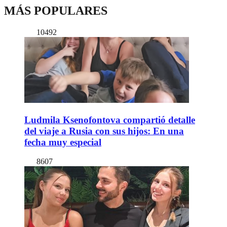
MÁS POPULARES
10492
Ludmila Ksenofontova compartió detalle
del viaje a Rusia con sus hijos: En una
fecha muy especial
8607