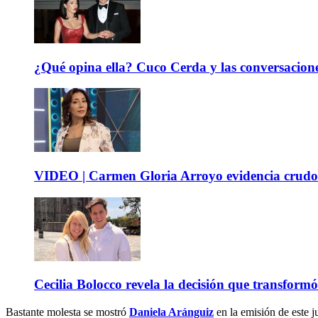
¿Qué opina ella? Cuco Cerda y las conversacione
VIDEO | Carmen Gloria Arroyo evidencia crudos
Cecilia Bolocco revela la decisión que transform
Bastante molesta se mostró
Daniela Aránguiz
en la emisión de este