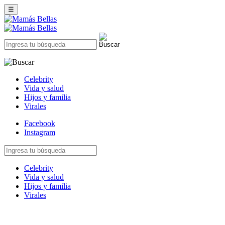
☰
Celebrity
Vida y salud
Hijos y familia
Virales
Facebook
Instagram
Celebrity
Vida y salud
Hijos y familia
Virales