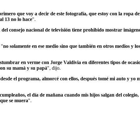
rimero que voy a decir de este fotografía, que estoy con la ropa d
l 13 no lo hace
".
 del consejo nacional de televisión tiene prohibido mostrar imágen
 "
no solamente en ese medio sino que también en otros medios y los
ostumbrar en verme con Jorge Valdivia en diferentes tipos de ocas
r con su mamá y su papá
", dijo.
desde el programa, almorcé con ellos, después tomé mi auto y yo m
 cumpleaños, el día de mañana cuando mis hijos salgan del colegio, 
a que se muera
".