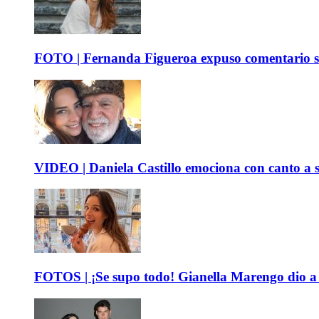
FOTO | Fernanda Figueroa expuso comentario sob
VIDEO | Daniela Castillo emociona con canto a su
FOTOS | ¡Se supo todo! Gianella Marengo dio a c