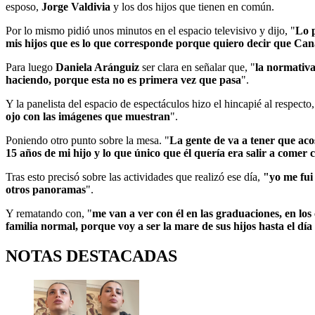
esposo,
Jorge Valdivia
y los dos hijos que tienen en común.
Por lo mismo pidió unos minutos en el espacio televisivo y dijo, "
Lo p
mis hijos que es lo que corresponde porque quiero decir que Cana
Para luego
Daniela Aránguiz
ser clara en señalar que, "
la normativa
haciendo, porque esta no es primera vez que pasa
".
Y la panelista del espacio de espectáculos hizo el hincapié al respecto,
ojo con las imágenes que muestran
".
Poniendo otro punto sobre la mesa. "
La gente de va a tener que ac
15 años de mi hijo y lo que único que él quería era salir a come
Tras esto precisó sobre las actividades que realizó ese día,
"yo me fui 
otros panoramas
".
Y rematando con, "
me van a ver con él en las graduaciones, en los
familia normal, porque voy a ser la mare de sus hijos hasta el dí
NOTAS DESTACADAS