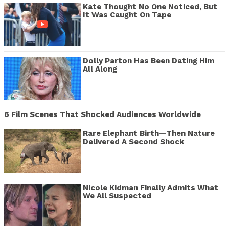
Kate Thought No One Noticed, But
It Was Caught On Tape
Dolly Parton Has Been Dating Him
All Along
6 Film Scenes That Shocked Audiences Worldwide
Rare Elephant Birth—Then Nature
Delivered A Second Shock
Nicole Kidman Finally Admits What
We All Suspected