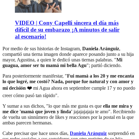
VIDEO | Cony Capelli sincera el día más
difícil de su embarazo ¡A minutos de salir
al escenario!
Por medio de sus historias de Instagram,
Daniela Aránguiz
,
compartió una tierna imagen donde aparece posando junto a su hija
mayor, Agustina, a quien le dedicó unas tiernas palabras. "
Mi
guagua, amor ser tu mamá mi bella Agu
"; partió diciendo.
Para posteriormente manifestar, "
Fui mamá a los 20 y me encanta
lo que logré, me costó? Nada, porque fue natural y con amor y
mi decisión ❤️
mi Agua ahora en septiembre cumple 17 y no puedo
creer cómo pasó tan rápido".
Y sumar a sus dichos, "lo que más me gusta es que
ella me mira y
me dice 'mamá que joven y linda'
jajajajajaja te amo". Recibiendo
de vuelta un sinnúmero de likes y reacciones por la postal en la que
ambas parecen hermanas.
Cabe precisar que hace unos días,
Daniela Aránguiz
sorprendió en
sus redes sociales a sus seguidores con otro registro de su hija