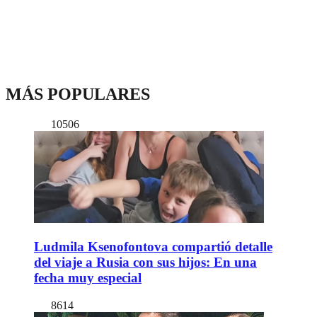
MÁS POPULARES
10506
Ludmila Ksenofontova compartió detalle
del viaje a Rusia con sus hijos: En una
fecha muy especial
8614