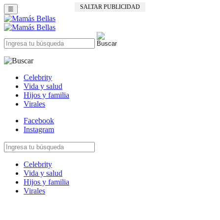
SALTAR PUBLICIDAD
☰
Celebrity
Vida y salud
Hijos y familia
Virales
Facebook
Instagram
Celebrity
Vida y salud
Hijos y familia
Virales