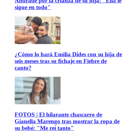
Andrade por la crianza de su hija: "Ella le
sigue en todo"
¿Cómo lo hará Emilia Dides con su hija de
seis meses tras su fichaje en Fiebre de
canto?
FOTOS | El hilarante chascarro de
Gianella Marengo tras mostrar la ropa de
su bebé: "Me reí tanto"