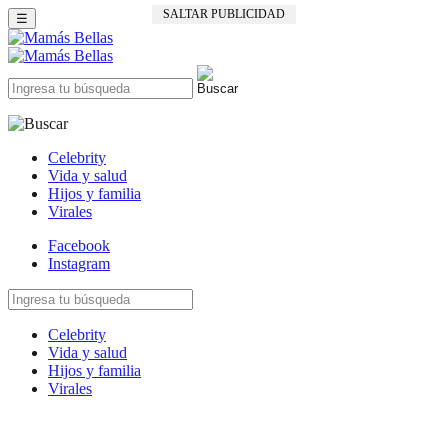
SALTAR PUBLICIDAD
☰
Celebrity
Vida y salud
Hijos y familia
Virales
Facebook
Instagram
Celebrity
Vida y salud
Hijos y familia
Virales