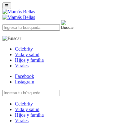
☰
Celebrity
Vida y salud
Hijos y familia
Virales
Facebook
Instagram
Celebrity
Vida y salud
Hijos y familia
Virales