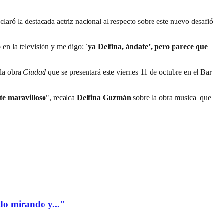
eclaró la destacada actriz nacional al respecto sobre este nuevo desafió
 en la televisión y me digo:
´ya Delfina, ándate’, pero parece que
 la obra
Ciudad
que se presentará este viernes 11 de octubre en el Bar
nte maravilloso
", recalca
Delfina Guzmán
sobre la obra musical que
edo mirando y..."