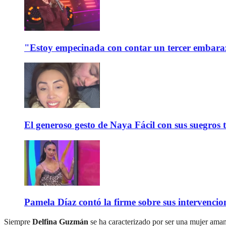
"Estoy empecinada con contar un tercer embaraz
El generoso gesto de Naya Fácil con sus suegros 
Pamela Díaz contó la firme sobre sus intervencione
Siempre
Delfina Guzmán
se ha caracterizado por ser una mujer aman