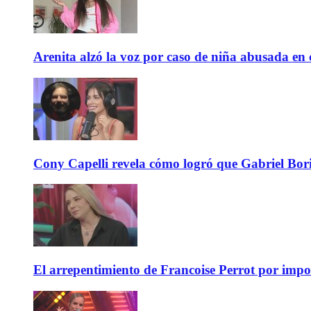
Arenita alzó la voz por caso de niña abusada en c
Cony Capelli revela cómo logró que Gabriel Bori
El arrepentimiento de Francoise Perrot por impo