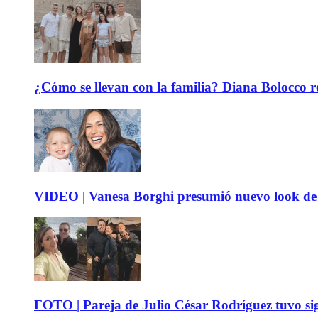
¿Cómo se llevan con la familia? Diana Bolocco re
VIDEO | Vanesa Borghi presumió nuevo look de 
FOTO | Pareja de Julio César Rodríguez tuvo sig