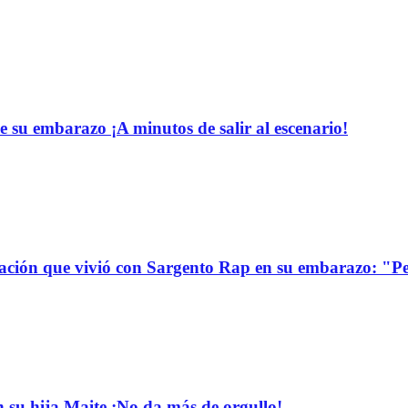
e su embarazo ¡A minutos de salir al escenario!
uación que vivió con Sargento Rap en su embarazo: "P
n su hija Maite ¡No da más de orgullo!