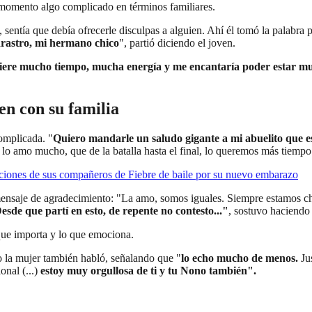
 momento algo complicado en términos familiares.
, sentía que debía ofrecerle disculpas a alguien. Ahí él tomó la palabra p
adrastro, mi hermano chico
", partió diciendo el joven.
quiere mucho tiempo, mucha energía y me encantaría poder estar m
en con su familia
omplicada. "
Quiero mandarle un saludo gigante a mi abuelito que es
 lo amo mucho, que de la batalla hasta el final, lo queremos más tiempo
ciones de sus compañeros de Fiebre de baile por su nuevo embarazo
ensaje de agradecimiento: "La amo, somos iguales. Siempre estamos cho
esde que partí en esto, de repente no contesto..."
, sostuvo haciendo
que importa y lo que emociona.
o la mujer también habló, señalando que "
lo echo mucho de menos.
Ju
nal (...)
estoy muy orgullosa de ti y tu Nono también".