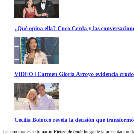
¿Qué opina ella? Cuco Cerda y las conversacione
VIDEO | Carmen Gloria Arroyo evidencia crudos
Cecilia Bolocco revela la decisión que transform
Las emociones se tomaron
Fiebre de baile
luego de la presentación d