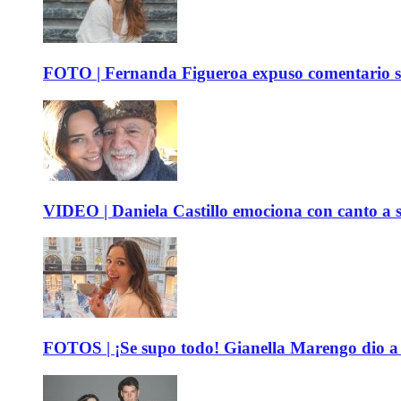
FOTO | Fernanda Figueroa expuso comentario sob
VIDEO | Daniela Castillo emociona con canto a su
FOTOS | ¡Se supo todo! Gianella Marengo dio a c