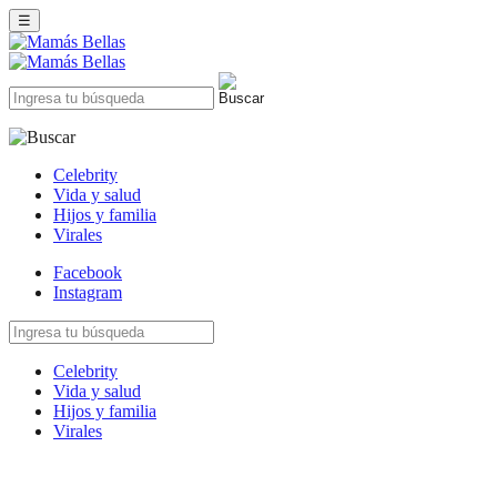
☰
Celebrity
Vida y salud
Hijos y familia
Virales
Facebook
Instagram
Celebrity
Vida y salud
Hijos y familia
Virales