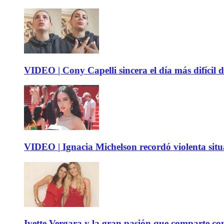
VIDEO | Cony Capelli sincera el día más difícil d
VIDEO | Ignacia Michelson recordó violenta sit
Ivette Vergara y la gran pasión que comparte co